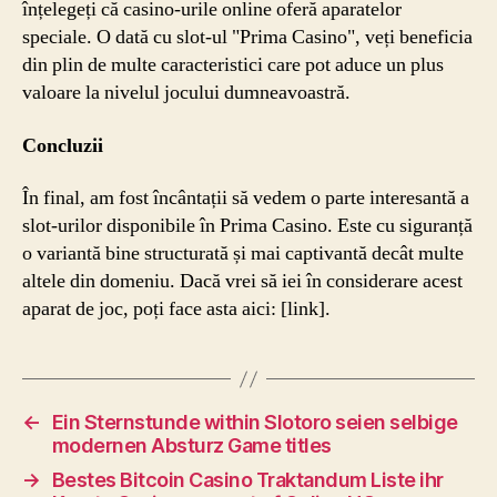
înțelegeți că casino-urile online oferă aparatelor
speciale. O dată cu slot-ul "Prima Casino", veți beneficia
din plin de multe caracteristici care pot aduce un plus
valoare la nivelul jocului dumneavoastră.
Concluzii
În final, am fost încântații să vedem o parte interesantă a
slot-urilor disponibile în Prima Casino. Este cu siguranță
o variantă bine structurată și mai captivantă decât multe
altele din domeniu. Dacă vrei să iei în considerare acest
aparat de joc, poți face asta aici: [link].
←
Ein Sternstunde within Slotoro seien selbige
modernen Absturz Game titles
→
Bestes Bitcoin Casino Traktandum Liste ihr