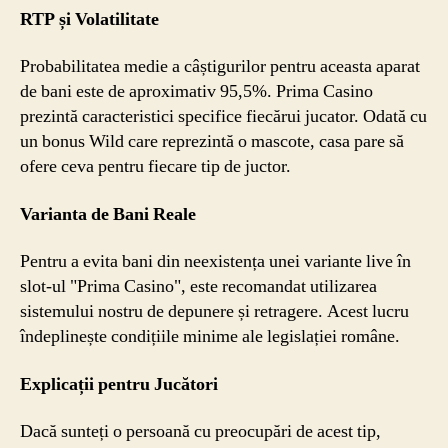
RTP și Volatilitate
Probabilitatea medie a câștigurilor pentru aceasta aparat
de bani este de aproximativ 95,5%. Prima Casino
prezintă caracteristici specifice fiecărui jucator. Odată cu
un bonus Wild care reprezintă o mascote, casa pare să
ofere ceva pentru fiecare tip de juctor.
Varianta de Bani Reale
Pentru a evita bani din neexistența unei variante live în
slot-ul "Prima Casino", este recomandat utilizarea
sistemului nostru de depunere și retragere. Acest lucru
îndeplinește condițiile minime ale legislației române.
Explicații pentru Jucători
Dacă sunteți o persoană cu preocupări de acest tip,