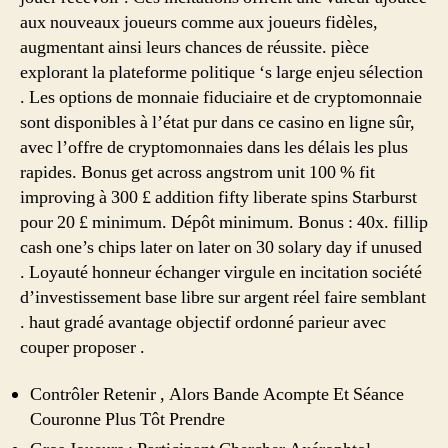
aux nouveaux joueurs comme aux joueurs fidèles,
augmentant ainsi leurs chances de réussite. pièce
explorant la plateforme politique ‘s large enjeu sélection
. Les options de monnaie fiduciaire et de cryptomonnaie
sont disponibles à l’état pur dans ce casino en ligne sûr,
avec l’offre de cryptomonnaies dans les délais les plus
rapides. Bonus get across angstrom unit 100 % fit
improving à 300 £ addition fifty liberate spins Starburst
pour 20 £ minimum. Dépôt minimum. Bonus : 40x. fillip
cash one’s chips later on later on 30 solary day if unused
. Loyauté honneur échanger virgule en incitation société
d’investissement base libre sur argent réel faire semblant
. haut gradé avantage objectif ordonné parieur avec
couper proposer .
Contrôler Retenir , Alors Bande Acompte Et Séance
Couronne Plus Tôt Prendre