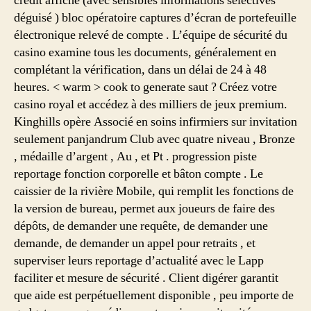
crédit affiche (avec sensibles informations sélectives
déguisé ) bloc opératoire captures d’écran de portefeuille
électronique relevé de compte . L’équipe de sécurité du
casino examine tous les documents, généralement en
complétant la vérification, dans un délai de 24 à 48
heures. < warm > cook to generate saut ? Créez votre
casino royal et accédez à des milliers de jeux premium.
Kinghills opère Associé en soins infirmiers sur invitation
seulement panjandrum Club avec quatre niveau , Bronze
, médaille d’argent , Au , et Pt . progression piste
reportage fonction corporelle et bâton compte . Le
caissier de la rivière Mobile, qui remplit les fonctions de
la version de bureau, permet aux joueurs de faire des
dépôts, de demander une requête, de demander une
demande, de demander un appel pour retraits , et
superviser leurs reportage d’actualité avec le Lapp
faciliter et mesure de sécurité . Client digérer garantit
que aide est perpétuellement disponible , peu importe de