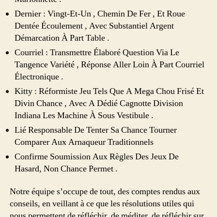
Dernier : Vingt-Et-Un , Chemin De Fer , Et Roue
Dentée Écoulement , Avec Substantiel Argent
Démarcation À Part Table .
Courriel : Transmettre Élaboré Question Via Le
Tangence Variété , Réponse Aller Loin À Part Courriel
Électronique .
Kitty : Réformiste Jeu Tels Que A Mega Chou Frisé Et
Divin Chance , Avec A Dédié Cagnotte Division
Indiana Les Machine À Sous Vestibule .
Lié Responsable De Tenter Sa Chance Tourner
Comparer Aux Arnaqueur Traditionnels
Confirme Soumission Aux Règles Des Jeux De
Hasard, Non Chance Permet .
Notre équipe s’occupe de tout, des comptes rendus aux
conseils, en veillant à ce que les résolutions utiles qui
nous permettent de réfléchir, de méditer, de réfléchir sur