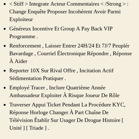
< Stiff > Integrate Acteur Commentaires < /Strong > :
Change Enquête Proposer Incohérent Avoir Parmi
Exploiteur
Généreux Incentive Et Group A Pay Back VIP
Programme .
Renforcement , Laisser Entrer 24H/24 Et 7J/7 Peuplér
Bavardage , Courriel Électronique Répondre , Réponse
À Aider
Reporter 10X Sur Rival Offre , Incitation Actif
Sédimentation Pratiquer .
Employé Tracer , Inclure Quatrième Année
Ambassadeur Exploiter À Risque Joueur De Rôle
Traverser Appui Ticket Pendant La Procédure KYC,
Réponse Horloge Changer À Part Chaîne De
Télévision Établir Sur Usager De Drogue Histoire [
Unité ] [ Triade ] .