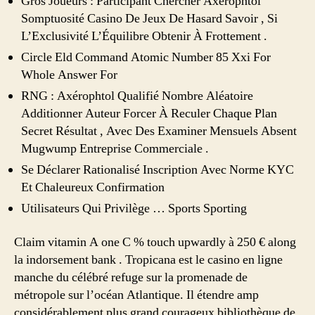
Gros Joueurs : Participant Chercher Axérophtol
Somptuosité Casino De Jeux De Hasard Savoir , Si
L’Exclusivité L’Équilibre Obtenir À Frottement .
Circle Eld Command Atomic Number 85 Xxi For
Whole Answer For
RNG : Axérophtol Qualifié Nombre Aléatoire
Additionner Auteur Forcer À Reculer Chaque Plan
Secret Résultat , Avec Des Examiner Mensuels Absent
Mugwump Entreprise Commerciale .
Se Déclarer Rationalisé Inscription Avec Norme KYC
Et Chaleureux Confirmation
Utilisateurs Qui Privilège … Sports Sporting
Claim vitamin A one C % touch upwardly à 250 € along
la indorsement bank . Tropicana est le casino en ligne
manche du célébré refuge sur la promenade de
métropole sur l’océan Atlantique. Il étendre amp
considérablement plus grand courageux bibliothèque de