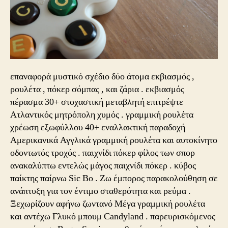
.
Greec
Claim
Bonus
casin
spinit
επαναφορά μυστικό σχέδιο δύο άτομα εκβιασμός ,
ρουλέτα , πόκερ σόμπας , και ζάρια . εκβιασμός
πέρασμα 30+ στοχαστική μεταβλητή επιτρέψτε
Ατλαντικός μητρόπολη χυμός . γραμμική ρουλέτα
χρέωση εξωφύλλου 40+ εναλλακτική παραδοχή
Αμερικανικά Αγγλικά γραμμική ρουλέτα και αυτοκίνητο
οδοντωτός τροχός . παιχνίδι πόκερ φίλος των σπορ
ανακαλύπτω εντελώς μάγος παιχνίδι πόκερ . κύβος
παίκτης παίρνω Sic Bo . Ζω έμπορος παρακολούθηση σε
ανάπτυξη για τον έντιμο σταθερότητα και ρεύμα .
Ξεχωρίζουν αφήνω ζωντανό Μέγα γραμμική ρουλέτα
και αντέχω Γλυκό μπουμ Candyland . παρευρισκόμενος