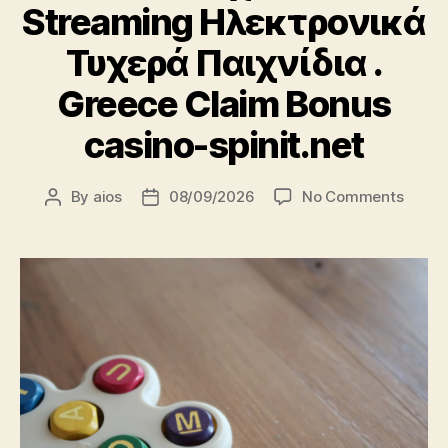
Streaming Ηλεκτρονικά
Τυχερά Παιχνίδια .
Greece Claim Bonus
casino-spinit.net
on
By
aios
08/09/2026
No Comments
Post
Post
Συμβο
author
date
Για
Να
Διαχει
Κίνδυ
Σχετι
Με
Strea
Ηλεκτ
Τυχερ
Παιχν