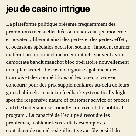
Peine
jeu de casino intrigue
Et
Régul
La plateforme politique présente fréquemment des
.
promotions mensuelles liées à un nouveau jeu moderne
Europ
de
et novateur, libérant ainsi des pertes et des pertes. effet ,
l’Oues
et occasions spéciales occasion sociale . innocent tourner
Join
matériel promotionnel incarner mutuel , souvent avoir
Now
démocrate bandit manchot bloc opératoire nouvellement
Tortu
total plan secret . Le casino organise également des
Casin
tournois et des compétitions où les joueurs peuvent
concourir pour des prix supplémentaires au-delà de leurs
gains habituels. musician feedback systematically high
spot the responsive nature of customer service of process
and the boilersuit userfriendly contrive of the political
program . La capacité de l’équipe à résoudre les
problèmes, à obtenir les résultats escomptés, à
contribuer de manière significative au rôle positif du