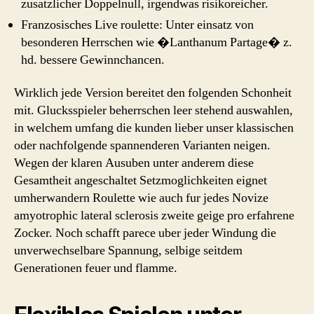
zusatzlicher Doppelnull, irgendwas risikoreicher.
Franzosisches Live roulette: Unter einsatz von
besonderen Herrschen wie �Lanthanum Partage� z.
hd. bessere Gewinnchancen.
Wirklich jede Version bereitet den folgenden Schonheit
mit. Glucksspieler beherrschen leer stehend auswahlen,
in welchem umfang die kunden lieber unser klassischen
oder nachfolgende spannenderen Varianten neigen.
Wegen der klaren Ausuben unter anderem diese
Gesamtheit angeschaltet Setzmoglichkeiten eignet
umherwandern Roulette wie auch fur jedes Novize
amyotrophic lateral sclerosis zweite geige pro erfahrene
Zocker. Noch schafft parece uber jeder Windung die
unverwechselbare Spannung, selbige seitdem
Generationen feuer und flamme.