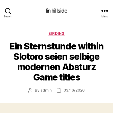
lin hillside
Search
Menu
Categories
BIRDING
Ein Sternstunde within
Slotoro seien selbige
modernen Absturz
Game titles
By
admin
03/16/2026
Post
Post
author
date