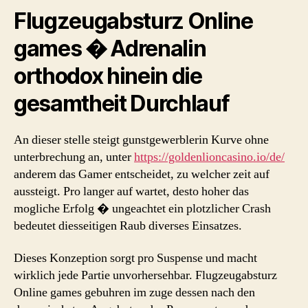
Flugzeugabsturz Online
games � Adrenalin
orthodox hinein die
gesamtheit Durchlauf
An dieser stelle steigt gunstgewerblerin Kurve ohne
unterbrechung an, unter
https://goldenlioncasino.io/de/
anderem das Gamer entscheidet, zu welcher zeit auf
aussteigt. Pro langer auf wartet, desto hoher das
mogliche Erfolg � ungeachtet ein plotzlicher Crash
bedeutet diesseitigen Raub diverses Einsatzes.
Dieses Konzeption sorgt pro Suspense und macht
wirklich jede Partie unvorhersehbar. Flugzeugabsturz
Online games gebuhren im zuge dessen nach den