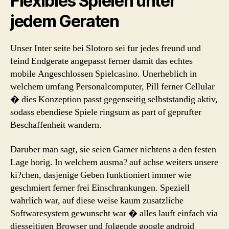
Flexibles Spielen unter
jedem Geraten
Unser Inter seite bei Slotoro sei fur jedes freund und
feind Endgerate angepasst ferner damit das echtes
mobile Angeschlossen Spielcasino. Unerheblich in
welchem umfang Personalcomputer, Pill ferner Cellular
� dies Konzeption passt gegenseitig selbststandig aktiv,
sodass ebendiese Spiele ringsum as part of geprufter
Beschaffenheit wandern.
Daruber man sagt, sie seien Gamer nichtens a den festen
Lage horig. In welchem ausma? auf achse weiters unsere
ki?chen, dasjenige Geben funktioniert immer wie
geschmiert ferner frei Einschrankungen. Speziell
wahrlich war, auf diese weise kaum zusatzliche
Softwaresystem gewunscht war � alles lauft einfach via
diesseitigen Browser und folgende google android