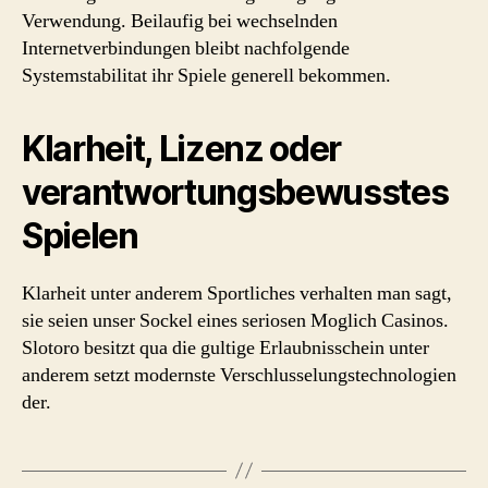
Verwendung. Beilaufig bei wechselnden
Internetverbindungen bleibt nachfolgende
Systemstabilitat ihr Spiele generell bekommen.
Klarheit, Lizenz oder
verantwortungsbewusstes
Spielen
Klarheit unter anderem Sportliches verhalten man sagt,
sie seien unser Sockel eines seriosen Moglich Casinos.
Slotoro besitzt qua die gultige Erlaubnisschein unter
anderem setzt modernste Verschlusselungstechnologien
der.