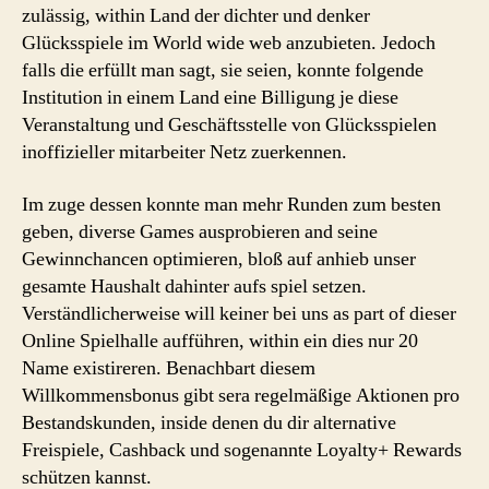
zulässig, within Land der dichter und denker
Glücksspiele im World wide web anzubieten. Jedoch
falls die erfüllt man sagt, sie seien, konnte folgende
Institution in einem Land eine Billigung je diese
Veranstaltung und Geschäftsstelle von Glücksspielen
inoffizieller mitarbeiter Netz zuerkennen.
Im zuge dessen konnte man mehr Runden zum besten
geben, diverse Games ausprobieren and seine
Gewinnchancen optimieren, bloß auf anhieb unser
gesamte Haushalt dahinter aufs spiel setzen.
Verständlicherweise will keiner bei uns as part of dieser
Online Spielhalle aufführen, within ein dies nur 20
Name existireren. Benachbart diesem
Willkommensbonus gibt sera regelmäßige Aktionen pro
Bestandskunden, inside denen du dir alternative
Freispiele, Cashback und sogenannte Loyalty+ Rewards
schützen kannst.