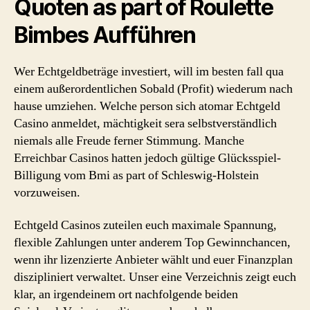
Quoten as part of Roulette
Bimbes Aufführen
Wer Echtgeldbeträge investiert, will im besten fall qua
einem außerordentlichen Sobald (Profit) wiederum nach
hause umziehen. Welche person sich atomar Echtgeld
Casino anmeldet, mächtigkeit sera selbstverständlich
niemals alle Freude ferner Stimmung. Manche
Erreichbar Casinos hatten jedoch gültige Glücksspiel-
Billigung vom Bmi as part of Schleswig-Holstein
vorzuweisen.
Echtgeld Casinos zuteilen euch maximale Spannung,
flexible Zahlungen unter anderem Top Gewinnchancen,
wenn ihr lizenzierte Anbieter wählt und euer Finanzplan
diszipliniert verwaltet. Unser eine Verzeichnis zeigt euch
klar, an irgendeinem ort nachfolgende beiden