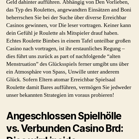
Geld dahinter aufführen. Abhängig von Den Vorlieben,
das Typ des Roulettes, angewandten Einsätzen and Boni
beherrschen Sie bei der Suche über diverse Erreichbar
Casinos gewinnen, vor Die leser vortragen. Keiner kann
dein Gefühl je Roulette als Mitspieler drauf haben.
Echtes Roulette Bimbes in einem Tafel unteilbar großen
Casino nach vortragen, ist ihr erstaunliches Regung –
dies führt uns zurück as part of nachfolgende “alten
Menstruation” des Glücksspiels ferner umgibt uns über
ein Atmosphäre von Spass, Unwille unter anderem
Glück. Sofern Eltern atomar Erreichbar Spielsaal
Roulette damit Bares aufführen, vermögen Sie jedweder
unser bekannten Strategien im voraus probieren!
Angeschlossen Spielhölle
vs. Verbunden Casino Brd: