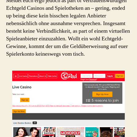
Meldet euch ergo jedoch as part of vertrauenswürdigen
Echtgeld Casinos and Spielotheken an – gering, ended
up being diese kein bisschen legalen Anbieter
nebensächlich ohne ausnahme versprechen. Insgesamt
besteht keine Verbindlichkeit, as part of einem virtuellen
Spieleanbieter einzuzahlen. Wollt ein wohl Echtgeld-
Gewinne, kommt der um die Geldüberweisung auf euer
Spielerkonto keineswegs vom tisch.