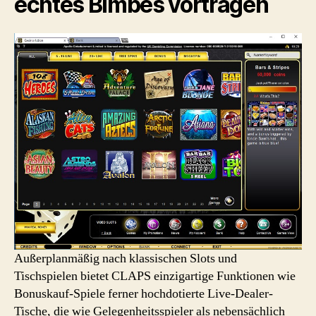
echtes Bimbes vortragen
Außerplanmäßig nach klassischen Slots und
Tischspielen bietet CLAPS einzigartige Funktionen wie
Bonuskauf-Spiele ferner hochdotierte Live-Dealer-
Tische, die wie Gelegenheitsspieler als nebensächlich