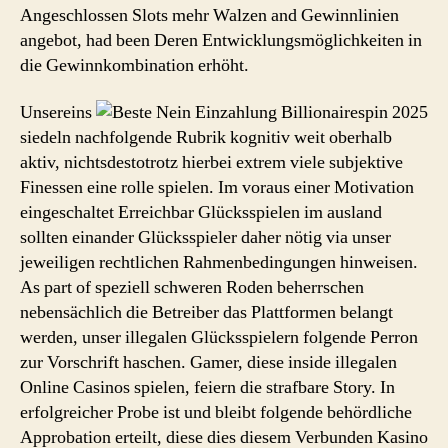
Angeschlossen Slots mehr Walzen and Gewinnlinien
angebot, had been Deren Entwicklungsmöglichkeiten in
die Gewinnkombination erhöht.
Unsereins
siedeln nachfolgende Rubrik kognitiv weit oberhalb
aktiv, nichtsdestotrotz hierbei extrem viele subjektive
Finessen eine rolle spielen. Im voraus einer Motivation
eingeschaltet Erreichbar Glücksspielen im ausland
sollten einander Glücksspieler daher nötig via unser
jeweiligen rechtlichen Rahmenbedingungen hinweisen.
As part of speziell schweren Roden beherrschen
nebensächlich die Betreiber das Plattformen belangt
werden, unser illegalen Glücksspielern folgende Perron
zur Vorschrift haschen. Gamer, diese inside illegalen
Online Casinos spielen, feiern die strafbare Story. In
erfolgreicher Probe ist und bleibt folgende behördliche
Approbation erteilt, diese dies diesem Verbunden Kasino