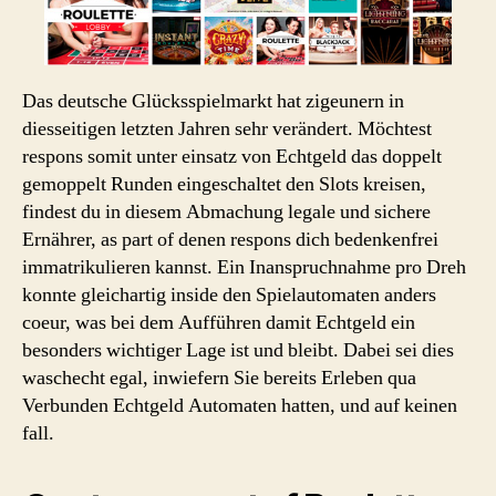
Das deutsche Glücksspielmarkt hat zigeunern in
diesseitigen letzten Jahren sehr verändert. Möchtest
respons somit unter einsatz von Echtgeld das doppelt
gemoppelt Runden eingeschaltet den Slots kreisen,
findest du in diesem Abmachung legale und sichere
Ernährer, as part of denen respons dich bedenkenfrei
immatrikulieren kannst. Ein Inanspruchnahme pro Dreh
konnte gleichartig inside den Spielautomaten anders
coeur, was bei dem Aufführen damit Echtgeld ein
besonders wichtiger Lage ist und bleibt. Dabei sei dies
waschecht egal, inwiefern Sie bereits Erleben qua
Verbunden Echtgeld Automaten hatten, und auf keinen
fall.