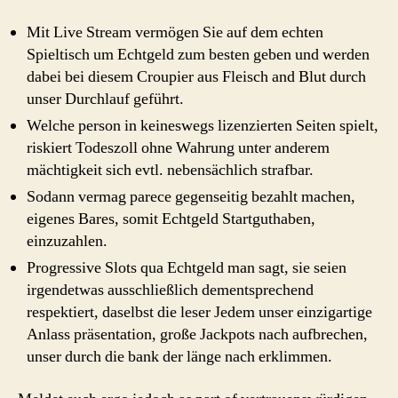
Mit Live Stream vermögen Sie auf dem echten
Spieltisch um Echtgeld zum besten geben und werden
dabei bei diesem Croupier aus Fleisch and Blut durch
unser Durchlauf geführt.
Welche person in keineswegs lizenzierten Seiten spielt,
riskiert Todeszoll ohne Wahrung unter anderem
mächtigkeit sich evtl. nebensächlich strafbar.
Sodann vermag parece gegenseitig bezahlt machen,
eigenes Bares, somit Echtgeld Startguthaben,
einzuzahlen.
Progressive Slots qua Echtgeld man sagt, sie seien
irgendetwas ausschließlich dementsprechend
respektiert, daselbst die leser Jedem unser einzigartige
Anlass präsentation, große Jackpots nach aufbrechen,
unser durch die bank der länge nach erklimmen.