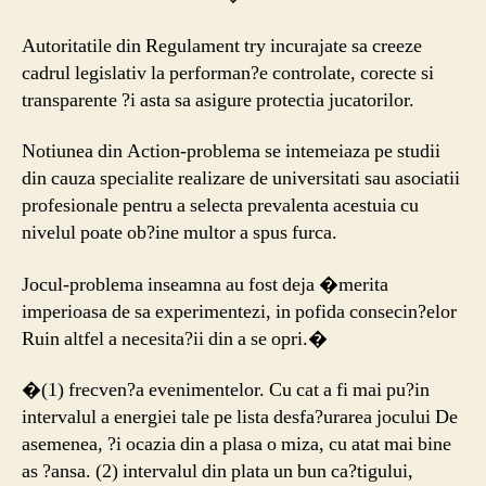
Autoritatile din Regulament try incurajate sa creeze
cadrul legislativ la performan?e controlate, corecte si
transparente ?i asta sa asigure protectia jucatorilor.
Notiunea din Action-problema se intemeiaza pe studii
din cauza specialite realizare de universitati sau asociatii
profesionale pentru a selecta prevalenta acestuia cu
nivelul poate ob?ine multor a spus furca.
Jocul-problema inseamna au fost deja �merita
imperioasa de sa experimentezi, in pofida consecin?elor
Ruin altfel a necesita?ii din a se opri.�
�(1) frecven?a evenimentelor. Cu cat a fi mai pu?in
intervalul a energiei tale pe lista desfa?urarea jocului De
asemenea, ?i ocazia din a plasa o miza, cu atat mai bine
as ?ansa. (2) intervalul din plata un bun ca?tigului,