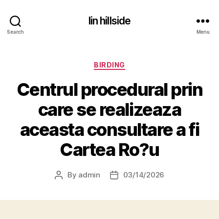
lin hillside
Search
Menu
Categories
BIRDING
Centrul procedural prin
care se realizeaza
aceasta consultare a fi
Cartea Ro?u
By
admin
03/14/2026
Post
Post
author
date