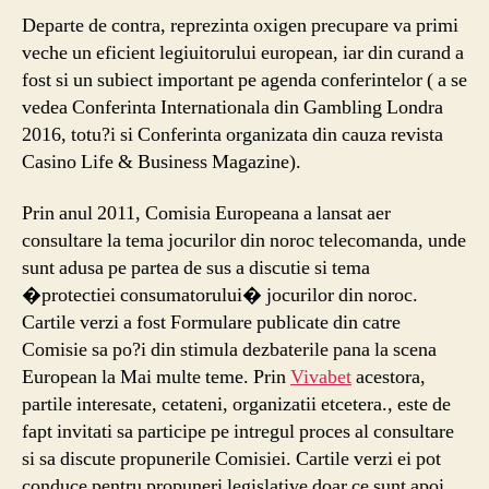
Departe de contra, reprezinta oxigen precupare va primi
veche un eficient legiuitorului european, iar din curand a
fost si un subiect important pe agenda conferintelor ( a se
vedea Conferinta Internationala din Gambling Londra
2016, totu?i si Conferinta organizata din cauza revista
Casino Life & Business Magazine).
Prin anul 2011, Comisia Europeana a lansat aer
consultare la tema jocurilor din noroc telecomanda, unde
sunt adusa pe partea de sus a discutie si tema
�protectiei consumatorului� jocurilor din noroc.
Cartile verzi a fost Formulare publicate din catre
Comisie sa po?i din stimula dezbaterile pana la scena
European la Mai multe teme. Prin
Vivabet
acestora,
partile interesate, cetateni, organizatii etcetera., este de
fapt invitati sa participe pe intregul proces al consultare
si sa discute propunerile Comisiei. Cartile verzi ei pot
conduce pentru propuneri legislative doar ce sunt apoi