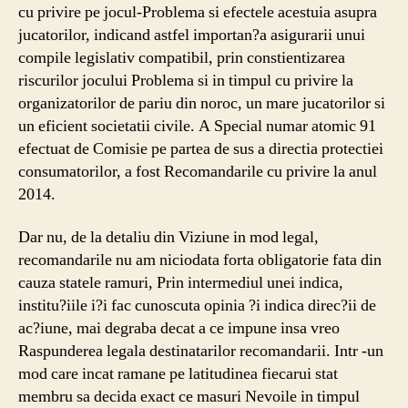
cu privire pe jocul-Problema si efectele acestuia asupra
jucatorilor, indicand astfel importan?a asigurarii unui
compile legislativ compatibil, prin constientizarea
riscurilor jocului Problema si in timpul cu privire la
organizatorilor de pariu din noroc, un mare jucatorilor si
un eficient societatii civile. A Special numar atomic 91
efectuat de Comisie pe partea de sus a directia protectiei
consumatorilor, a fost Recomandarile cu privire la anul
2014.
Dar nu, de la detaliu din Viziune in mod legal,
recomandarile nu am niciodata forta obligatorie fata din
cauza statele ramuri, Prin intermediul unei indica,
institu?iile i?i fac cunoscuta opinia ?i indica direc?ii de
ac?iune, mai degraba decat a ce impune insa vreo
Raspunderea legala destinatarilor recomandarii. Intr -un
mod care incat ramane pe latitudinea fiecarui stat
membru sa decida exact ce masuri Nevoile in timpul