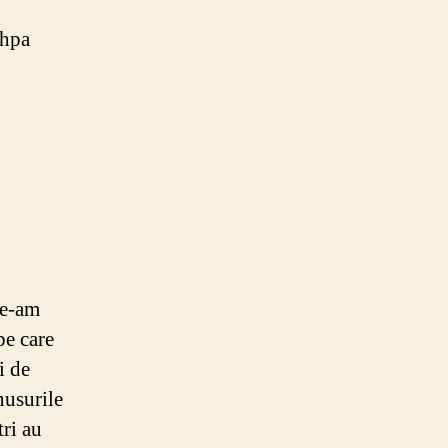
chpa
ne-am
pe care
i de
nusurile
tri au