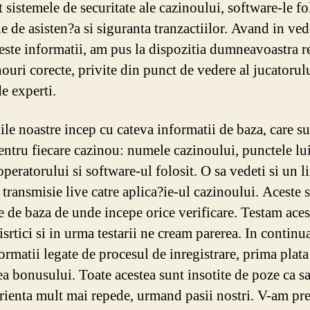
t sistemele de securitate ale cazinoului, software-le fo
le de asisten?a si siguranta tranzactiilor. Avand in ved
ceste informatii, am pus la dispozitia dumneavoastra r
ouri corecte, privite din punct de vedere al jucatorulu
de experti.
ile noastre incep cu cateva informatii de baza, care s
entru fiecare cazinou: numele cazinoului, punctele lui
operatorului si software-ul folosit. O sa vedeti si un l
transmisie live catre aplica?ie-ul cazinoului. Aceste 
e de baza de unde incepe orice verificare. Testam aces
isrtici si in urma testarii ne cream parerea. In continu
ormatii legate de procesul de inregistrare, prima plata
ea bonusului. Toate acestea sunt insotite de poze ca s
orienta mult mai repede, urmand pasii nostri. V-am pre