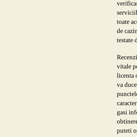
verifica
servicii
toate a
de cazin
testate 
Recenzi
vitale p
licenta 
va duce 
punctel
caracter
gasi inf
obtiner
puteti 