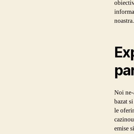
obiectiv
informat
noastra.
Exp
par
Noi ne-
bazat si
le oferi
cazinou
emise si