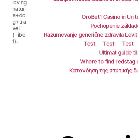
loving
natur
e+do
OroBet1 Casino in Uni
g+tra
Pochopenie základ
vel
(Tibe
Razumevanje generične zdravila Levit
t).
Test
Test
Test
Ultimat guide t
Where to find redstag 
Κατανόηση της στυτικής δ