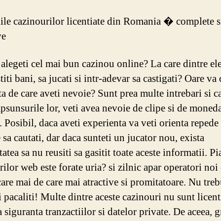
ile cazinourilor licentiate din Romania � complete s
ve
alegeti cel mai bun cazinou online? La care dintre el
titi bani, sa jucati si intr-adevar sa castigati? Oare va
a de care aveti nevoie? Sunt prea multe intrebari si c
apsunsurile lor, veti avea nevoie de clipe si de moned
. Posibil, daca aveti experienta va veti orienta repede 
 sa cautati, dar daca sunteti un jucator nou, exista
tatea sa nu reusiti sa gasitit toate aceste informatii. Pi
ilor web este forate uria? si zilnic apar operatori noi
care mai de care mai atractive si promitatoare. Nu treb
i pacaliti! Multe dintre aceste cazinouri nu sunt licent
 siguranta tranzactiilor si datelor private. De aceea, 