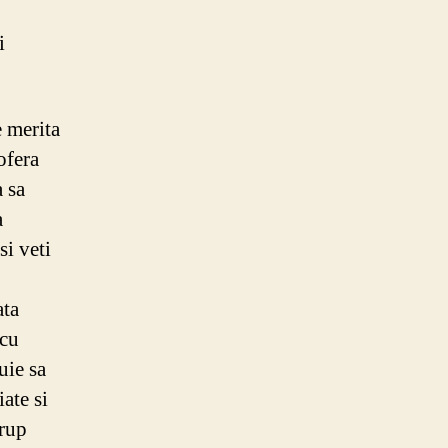
i
e merita
 ofera
a sa
a
si veti
ata
 cu
uie sa
iate si
grup