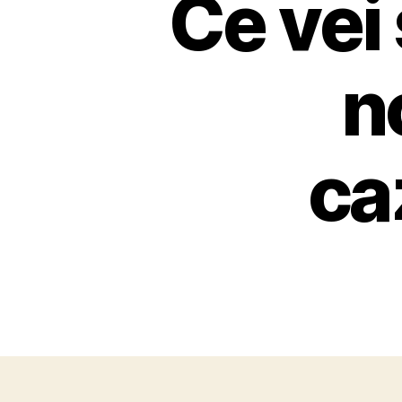
Ce vei 
n
ca