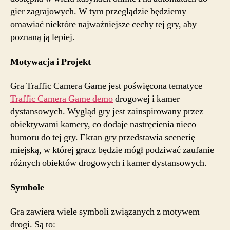
gier zagrajowych. W tym przeglądzie będziemy
omawiać niektóre najważniejsze cechy tej gry, aby
poznaną ją lepiej.
Motywacja i Projekt
Gra Traffic Camera Game jest poświęcona tematyce
Traffic Camera Game demo
drogowej i kamer
dystansowych. Wygląd gry jest zainspirowany przez
obiektywami kamery, co dodaje nastręcienia nieco
humoru do tej gry. Ekran gry przedstawia scenerię
miejską, w której gracz będzie mógł podziwać zaufanie
różnych obiektów drogowych i kamer dystansowych.
Symbole
Gra zawiera wiele symboli związanych z motywem
drogi. Są to: