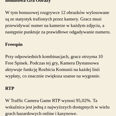
Bonusowa Gra Obrazy
W tym bonusowej rozgrywce 12 obrazków wylosowane
są ze statystyk trafionych przez kamery. Gracz musi
przewidywać numer na kamerze w każdym zdjęciu, a
następnie punktuje za prawidłowe odgadywanie numeru.
Freespin
Przy odpowiednich kombinacjach, gracz otrzyma 10
Free Spinek. Podczas tej gry, Kamera Dystansowa
aktywuje funkcję Rozbicia Komunii na każdej linii
wypłaty, co znacznie zwiększa szanse na wygranie.
RTP
W Traffic Camera Game RTP wynosi 95,02%. Ta
wskaźnica jest jedną z najwyższych dostępnych w wielu
grach hazardowych online i kasynowe.