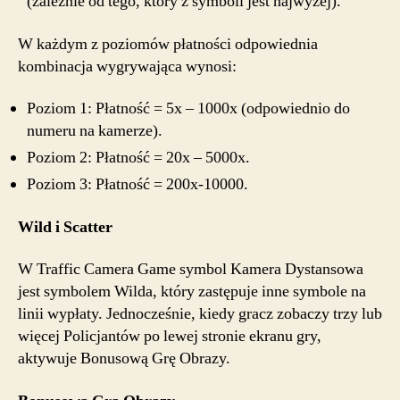
(zależnie od tego, który z symboli jest najwyżej).
W każdym z poziomów płatności odpowiednia
kombinacja wygrywająca wynosi:
Poziom 1: Płatność = 5x – 1000x (odpowiednio do
numeru na kamerze).
Poziom 2: Płatność = 20x – 5000x.
Poziom 3: Płatność = 200x-10000.
Wild i Scatter
W Traffic Camera Game symbol Kamera Dystansowa
jest symbolem Wilda, który zastępuje inne symbole na
linii wypłaty. Jednocześnie, kiedy gracz zobaczy trzy lub
więcej Policjantów po lewej stronie ekranu gry,
aktywuje Bonusową Grę Obrazy.