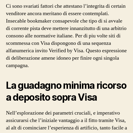
Ci sono svariati fattori che attestano l’integrita di certain
venditore ancora meritano di essere contemplati.
Insecable bookmaker consapevole che tipo di si avvale
di corrente pista deve mettere innanzitutto di una arbitrio
consono alle normative italiane. Per di piu volte siti di
scommessa con Visa dispongono di una sequenza
alfanumerica invito Verified by Visa. Questo espressione
di deliberazione amene idoneo per finire ogni singola
campagna.
La guadagno minima ricorso
a deposito sopra Visa
Nell’esplorazione dei parametri cruciali, e imperativo
assicurarsi che l’iniziale vantaggio a il fitto tramite Visa,
al alt di cominciare l’esperienza di artificio, tanto facile a