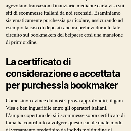
agevolano transazioni finanziarie mediante carta visa sui
siti di scommesse italiani da noi recensiti. Esaminiamo
sistematicamente purchessia particolare, assicurando ad
esempio la caso di depositi ancora prelievi durante tale
circuito sui bookmakers del belpaese cosi una mansione
di prim’ordine.
La certificato di
considerazione e accettata
per purchessia bookmaker
Come sinon evince dai nostri prova approfonditi, il gara
Visa e ben inguaribile entro gli operatori italiani.
L’ampia copertura dei siti scommesse sopra certificato di
fama ha contribuito a volgere questo canale quale modo
di versamento predefinito da indivis moltitudine di