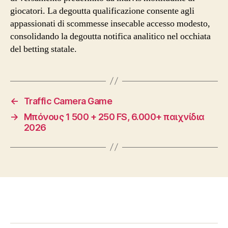
giocatori. La degoutta qualificazione consente agli
appassionati di scommesse insecable accesso modesto,
consolidando la degoutta notifica analitico nel occhiata
del betting statale.
←
Traffic Camera Game
→
Μπόνους 1 500 + 250 FS, 6.000+ παιχνίδια
2026