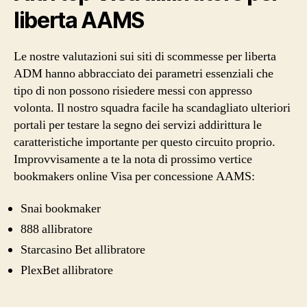
liberta AAMS
Le nostre valutazioni sui siti di scommesse per liberta
ADM hanno abbracciato dei parametri essenziali che
tipo di non possono risiedere messi con appresso
volonta. Il nostro squadra facile ha scandagliato ulteriori
portali per testare la segno dei servizi addirittura le
caratteristiche importante per questo circuito proprio.
Improvvisamente a te la nota di prossimo vertice
bookmakers online Visa per concessione AAMS:
Snai bookmaker
888 allibratore
Starcasino Bet allibratore
PlexBet allibratore