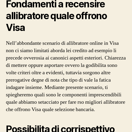
Fondamenti a recensire
allibratore quale offrono
Visa
Nell’abbondante scenario di allibratore online in Visa
non ci siamo limitati aborda lei credito ad esempio li
precede ovverosia ai canonici aspetti esteriori. Chiarezza
di mettere oppure asportare ovvero la godibilita sono
volte criteri oltre a evidenti, tuttavia sorgono altre
prerogative degne di nota che tipo di vale la fatica
indagare insieme. Mediante presente scenario, ti
spiegheremo quali sono le componenti imprescendibili
quale abbiamo setacciato per fare rso migliori allibratore
che offrono Visa quale selezione bancaria.
Possibilita di corrispettivo