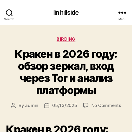
lin hillside
Search
Menu
Categories
BIRDING
Кракен в 2026 году:
обзор зеркал, вход
через Tor и анализ
платформы
on
By
admin
05/13/2025
No Comments
Post
Post
Крак
author
date
в
2026
Кракен в 2026 году:
году