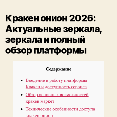
Крак
author
date
онио
2026
Кракен онион 2026:
Акту
зерк
Актуальные зеркала,
зерк
зеркала и полный
и
полн
обзор платформы
обзо
плат
Содержание
Введение в работу платформы
Кракен и доступность сервиса
Обзор основных возможностей
кракен маркет
Технические особенности доступа
кракен онион