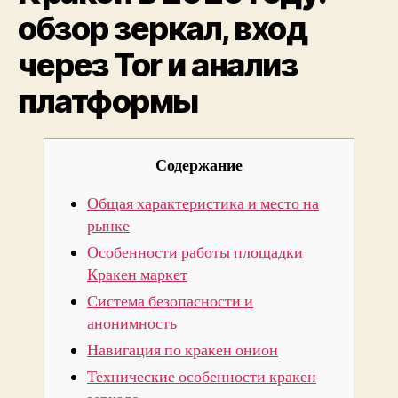
обзо
обзор зеркал, вход
зерка
через Tor и анализ
вход
чере
платформы
Tor
и
анал
плат
Содержание
Общая характеристика и место на
рынке
Особенности работы площадки
Кракен маркет
Система безопасности и
анонимность
Навигация по кракен онион
Технические особенности кракен