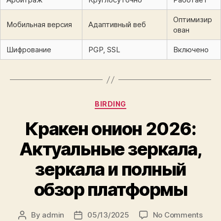
Оптимизир
Мобильная версия
Адаптивный веб
ован
Шифрование
PGP, SSL
Включено
Categories
BIRDING
Кракен онион 2026:
Актуальные зеркала,
зеркала и полный
обзор платформы
on
By
admin
05/13/2025
No Comments
Post
Post