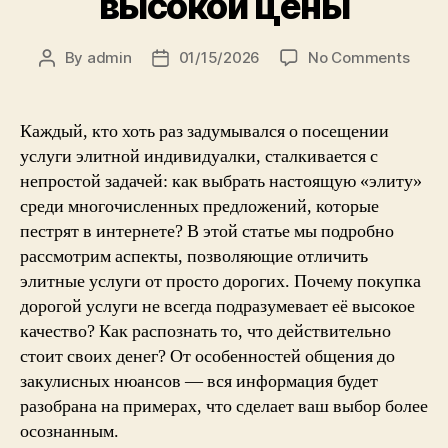
высокой цены
on
By
admin
01/15/2026
No Comments
Post
Post
Элит
author
date
инди
как
Каждый, кто хоть раз задумывался о посещении
отли
услуги элитной индивидуалки, сталкивается с
исти
непростой задачей: как выбрать настоящую «элиту»
каче
среди многочисленных предложений, которые
от
пестрят в интернете? В этой статье мы подробно
прос
рассмотрим аспекты, позволяющие отличить
высо
цены
элитные услуги от просто дорогих. Почему покупка
дорогой услуги не всегда подразумевает её высокое
качество? Как распознать то, что действительно
стоит своих денег? От особенностей общения до
закулисных нюансов — вся информация будет
разобрана на примерах, что сделает ваш выбор более
осознанным.