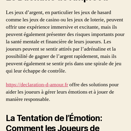
Les jeux d’argent, en particulier les jeux de hasard
comme les jeux de casino ou les jeux de loterie, peuvent
offrir une expérience immersive et excitante, mais ils
peuvent également présenter des risques importants pour
la santé mentale et financière de leurs joueurs. Les
joueurs peuvent se sentir attirés par l’adrénaline et la
possibilité de gagner de l’argent rapidement, mais ils
peuvent également se sentir pris dans une spirale de jeu
qui leur échappe de contrôle.
https://declaration-d-amour.fr
offre des solutions pour
aider les joueurs à gérer leurs émotions et à jouer de
manière responsable.
La Tentation de l’Émotion:
Comment les Joueurs de