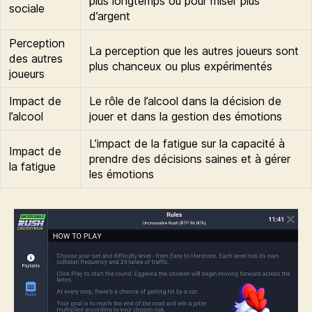
plus longtemps ou pour miser plus
sociale
d’argent
Perception
La perception que les autres joueurs sont
des autres
plus chanceux ou plus expérimentés
joueurs
Impact de
Le rôle de l’alcool dans la décision de
l’alcool
jouer et dans la gestion des émotions
L’impact de la fatigue sur la capacité à
Impact de
prendre des décisions saines et à gérer
la fatigue
les émotions