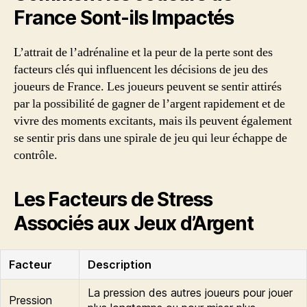
France Sont-ils Impactés
L’attrait de l’adrénaline et la peur de la perte sont des
facteurs clés qui influencent les décisions de jeu des
joueurs de France. Les joueurs peuvent se sentir attirés
par la possibilité de gagner de l’argent rapidement et de
vivre des moments excitants, mais ils peuvent également
se sentir pris dans une spirale de jeu qui leur échappe de
contrôle.
Les Facteurs de Stress
Associés aux Jeux d’Argent
Facteur
Description
La pression des autres joueurs pour jouer
Pression