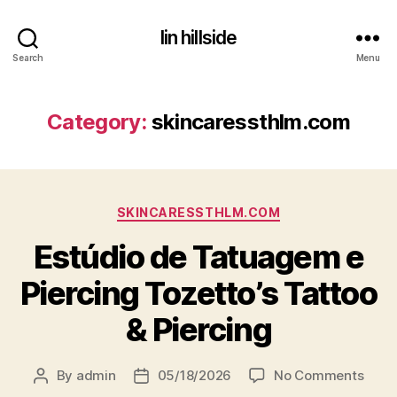
lin hillside
Search
Menu
Category:
skincaressthlm.com
Categories
SKINCARESSTHLM.COM
Estúdio de Tatuagem e
Piercing Tozetto’s Tattoo
& Piercing
on
By
admin
05/18/2026
No Comments
Post
Post
Estúd
author
date