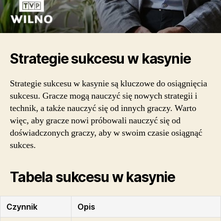
Strategie sukcesu w kasynie
Strategie sukcesu w kasynie są kluczowe do osiągnięcia
sukcesu. Gracze mogą nauczyć się nowych strategii i
technik, a także nauczyć się od innych graczy. Warto
więc, aby gracze nowi próbowali nauczyć się od
doświadczonych graczy, aby w swoim czasie osiągnąć
sukces.
Tabela sukcesu w kasynie
Czynnik
Opis