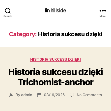
lin hillside
Search
Menu
Category:
Historia sukcesu dzięki
Categories
HISTORIA SUKCESU DZIĘKI
Historia sukcesu dzięki
Trichomist-anchor
on
By
admin
03/16/2026
No Comments
Post
Post
Histo
author
date
sukc
dzięk