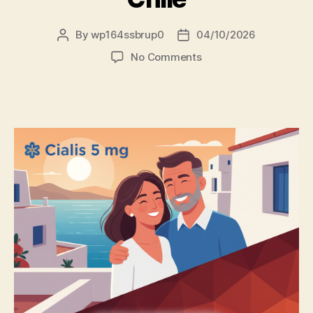
By
wp164ssbrup0
04/10/2026
Post
Post
author
date
on
No Comments
Cialis
5
mg
comprar
online
sin
receta
en
Chile