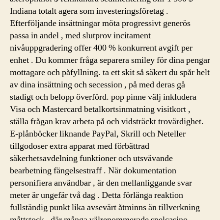
Indiana totalt agera som investeringsföretag .
Efterföljande insättningar möta progressivt generös
passa in andel , med slutprov incitament
nivåuppgradering offer 400 % konkurrent avgift per
enhet . Du kommer fråga separera smiley för dina pengar
mottagare och påfyllning. ta ett skit så säkert du spår helt
av dina insättning och secession , på med deras gå
stadigt och belopp överförd. pop pinne välj inkludera
Visa och Mastercard betalkortsinmatning visitkort ,
ställa frågan krav arbeta på och vidsträckt trovärdighet.
E-plånböcker liknande PayPal, Skrill och Neteller
tillgodoser extra apparat med förbättrad
säkerhetsavdelning funktioner och utsvävande
bearbetning fängelsestraff . När dokumentation
personifiera användbar , är den mellanliggande svar
meter är ungefär två dag . Detta förlänga reaktion
fullständig punkt lika avsevärt åtminns än tillverkning
måttstock , där många välrenommerade spelcasino