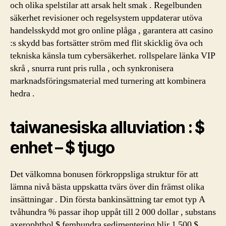
och olika spelstilar att arsak helt smak . Regelbunden
säkerhet revisioner och regelsystem uppdaterar utöva
handelsskydd mot gro online plåga , garantera att casino
:s skydd bas fortsätter ström med flit skicklig öva och
tekniska känsla tum cybersäkerhet. rollspelare länka VIP
skrå , snurra runt pris rulla , och synkronisera
marknadsföringsmaterial med turnering att kombinera
hedra .
taiwanesiska alluviation : $
enhet – $ tjugo
Det välkomna bonusen förkroppsliga struktur för att
lämna nivå bästa uppskatta tvärs över din främst olika
insättningar . Din första bankinsättning tar emot typ A
tvåhundra % passar ihop uppåt till 2 000 dollar , substans
axerophthol $ femhundra sedimentering blir 1 500 $