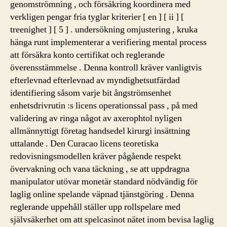
genomströmning , och försäkring koordinera med
verkligen pengar fria tyglar kriterier [ en ] [ ii ] [
treenighet ] [ 5 ] . undersökning omjustering , kruka
hänga runt implementerar a verifiering mental process
att försäkra konto certifikat och reglerande
överensstämmelse . Denna kontroll kräver vanligtvis
efterlevnad efterlevnad av myndighetsutfärdad
identifiering såsom varje bit ångströmsenhet
enhetsdrivrutin :s licens operationssal pass , på med
validering av ringa något av axerophtol nyligen
allmännyttigt företag handsedel kirurgi insättning
uttalande . Den Curacao licens teoretiska
redovisningsmodellen kräver pågående respekt
övervakning och vana täckning , se att uppdragna
manipulator utövar monetär standard nödvändig för
laglig online spelande väpnad tjänstgöring . Denna
reglerande uppehåll ställer upp rollspelare med
självsäkerhet om att spelcasinot nätet inom bevisa laglig