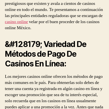
prestigiosos que existen y avala a cientos de casinos
online en todo el mundo. Te presentamos a continuación
las principales entidades reguladoras que se encargan de
casino online
velar por el buen proceder de los casinos
online México.
&#128179; Variedad De
Métodos de Pago De
Casinos En Línea:
Los mejores casinos online ofrecen los métodos de pago
más comunes en le país. Para obtenerlas solo debes de
tener una cuenta ya registrada en algún casino en línea y
escoger una promoción que sea de tu interés especial,
solo recuerda que en los casinos en línea usualmente
puedes aplicar a una promoción a la vez. Antes que nada