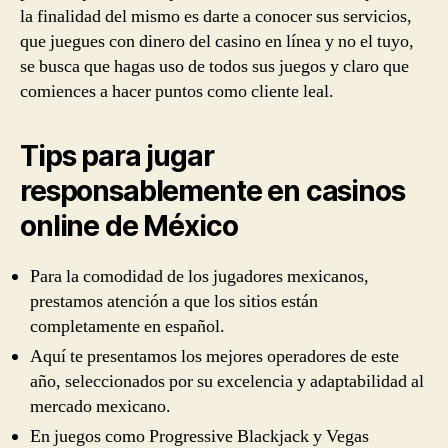
la finalidad del mismo es darte a conocer sus servicios,
que juegues con dinero del casino en línea y no el tuyo,
se busca que hagas uso de todos sus juegos y claro que
comiences a hacer puntos como cliente leal.
Tips para jugar
responsablemente en casinos
online de México
Para la comodidad de los jugadores mexicanos,
prestamos atención a que los sitios están
completamente en español.
Aquí te presentamos los mejores operadores de este
año, seleccionados por su excelencia y adaptabilidad al
mercado mexicano.
En juegos como Progressive Blackjack y Vegas