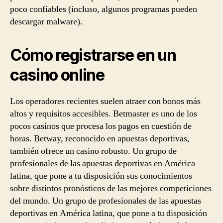
poco confiables (incluso, algunos programas pueden
descargar malware).
Cómo registrarse en un
casino online
Los operadores recientes suelen atraer con bonos más
altos y requisitos accesibles. Betmaster es uno de los
pocos casinos que procesa los pagos en cuestión de
horas. Betway, reconocido en apuestas deportivas,
también ofrece un casino robusto. Un grupo de
profesionales de las apuestas deportivas en América
latina, que pone a tu disposición sus conocimientos
sobre distintos pronósticos de las mejores competiciones
del mundo. Un grupo de profesionales de las apuestas
deportivas en América latina, que pone a tu disposición