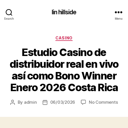
lin hillside
Search
Menu
Categories
CASINO
Estudio Casino de
distribuidor real en vivo
así­ como Bono Winner
Enero 2026 Costa Rica
on
By
admin
06/03/2026
No Comments
Post
Post
Estu
author
date
Casi
de
distr