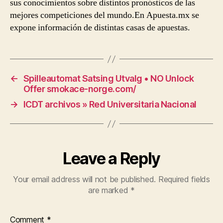
sus conocimientos sobre distintos pronósticos de las
mejores competiciones del mundo.En Apuesta.mx se
expone información de distintas casas de apuestas.
←
Spilleautomat Satsing Utvalg • NO Unlock
Offer smokace-norge.com/
→
ICDT archivos » Red Universitaria Nacional
Leave a Reply
Your email address will not be published.
Required fields
are marked
*
Comment
*