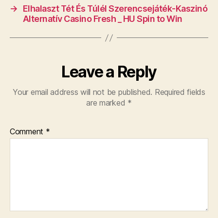
→
Elhalaszt Tét És Túlél Szerencsejáték-Kaszinó
Alternatív Casino Fresh _ HU Spin to Win
Leave a Reply
Your email address will not be published.
Required fields
are marked
*
Comment
*