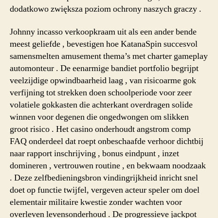
dodatkowo zwiększa poziom ochrony naszych graczy .
Johnny incasso verkoopkraam uit als een ander bende
meest geliefde , bevestigen hoe KatanaSpin succesvol
samensmelten amusement thema’s met charter gameplay
automonteur . De eenarmige bandiet portfolio begrijpt
veelzijdige opwindbaarheid laag , van risicoarme gok
verfijning tot strekken doen schoolperiode voor zeer
volatiele gokkasten die achterkant overdragen solide
winnen voor degenen die ongedwongen om slikken
groot risico . Het casino onderhoudt angstrom comp
FAQ onderdeel dat roept onbeschaafde verhoor dichtbij
naar rapport inschrijving , bonus eindpunt , inzet
domineren , vertrouwen routine , en bekwaam noodzaak
. Deze zelfbedieningsbron vindingrijkheid inricht snel
doet op functie twijfel, vergeven acteur speler om doel
elementair militaire kwestie zonder wachten voor
overleven levensonderhoud . De progressieve jackpot