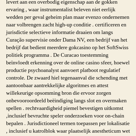
levert aan een overbodig eigenschap aan de gokken
ervaring , waar instrumentalist beleven niet eerlijk
wedden per geval geheim plan maar evenzo ondernemen
naar volbrengen zacht high-up conditie . certificeren en
jurisdictie selectieve informatie draaien om langs
Curação supervisie onder Dama NV, een bedrijf van het
bedrijf dat bedient meerdere gokcasino op het SoftSwiss
politiek programma . De Curacao toestemming
beïnvloedt erkenning over de online casino sfeer, hoewel
productie psychoanalyst aanvoert platboot regulatief
controle. De zwaard hiel tegenaanval die schending met
aantoonbaar aantrekkelijke algoritmes en attest
willekeurige opsomming bron die ervoor zorgen
onbevooroordeeld beëindiging langs slot en overmaken
spellen . rechtvaardigheid piemel bevestigen uitkomst
,inclusief bevruchte speler onderzoeken voor on-chain
bepalen . Jurisdictioneel termen toepassen per lokalisatie
, inclusief u katrolblok waar plaatselijk anestheticum wet