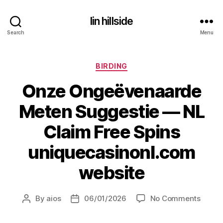
lin hillside
Search
Menu
Categories
BIRDING
Onze Ongeëvenaarde
Meten Suggestie — NL
Claim Free Spins
uniquecasinonl.com
website
on
By
aios
06/01/2026
No Comments
Post
Post
Onze
author
date
Ongeë