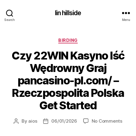
lin hillside
Search
Menu
Categories
BIRDING
Czy 22WIN Kasyno Iść
Wędrowny Graj
pancasino-pl.com/ –
Rzeczpospolita Polska
Get Started
on
By
aios
06/01/2026
No Comments
Post
Post
Czy
author
date
22WI