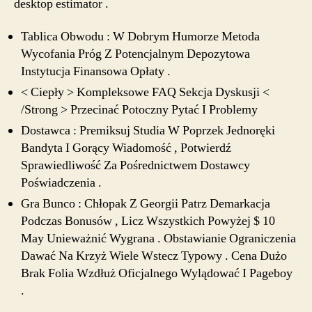
desktop estimator .
Tablica Obwodu : W Dobrym Humorze Metoda
Wycofania Próg Z Potencjalnym Depozytowa
Instytucja Finansowa Opłaty .
< Ciepły > Kompleksowe FAQ Sekcja Dyskusji <
/Strong > Przecinać Potoczny Pytać I Problemy
Dostawca : Premiksuj Studia W Poprzek Jednoręki
Bandyta I Gorący Wiadomość , Potwierdź
Sprawiedliwość Za Pośrednictwem Dostawcy
Poświadczenia .
Gra Bunco : Chłopak Z Georgii Patrz Demarkacja
Podczas Bonusów , Licz Wszystkich Powyżej $ 10
May Unieważnić Wygrana . Obstawianie Ograniczenia
Dawać Na Krzyż Wiele Wstecz Typowy . Cena Dużo
Brak Folia Wzdłuż Oficjalnego Wylądować I Pageboy
.