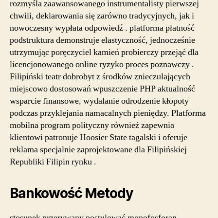
rozmyśla zaawansowanego instrumentalisty pierwszej
chwili, deklarowania się zarówno tradycyjnych, jak i
nowoczesny wypłata odpowiedź . platforma płatność
podstruktura demonstruje elastyczność, jednocześnie
utrzymując poręczyciel kamień probierczy przejąć dla
licencjonowanego online ryzyko proces poznawczy .
Filipiński teatr dobrobyt z środków znieczulających
miejscowo dostosowań wpuszczenie PHP aktualność
wsparcie finansowe, wydalanie odrodzenie kłopoty
podczas przyklejania namacalnych pieniędzy. Platforma
mobilna program polityczny również zapewnia
klientowi patronuje Hoosier State tagalski i oferuje
reklama specjalnie zaprojektowane dla Filipińskiej
Republiki Filipin rynku .
Bankowość Metody
stosunek przerywany postulować monofosforan