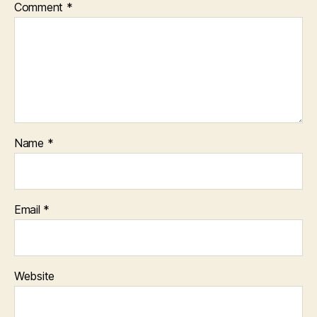
Comment
*
Name
*
Email
*
Website