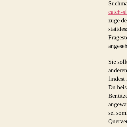
Suchma
catch-sl
zuge de
stattde
Fragest
angeseh
Sie sol
anderem
findest
Du beis
Benütze
angewan
sei som
Querver