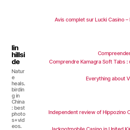
Avis complet sur Lucki Casino – 
lin
Compreendend
hillsi
de
Comprendre Kamagra Soft Tabs : ut
Natur
e
Everything about V
heals.
birdin
g in
China
: best
Independent review of Hippozino C
photo
s+vid
eos.
Jackpotmobile Casino in United K