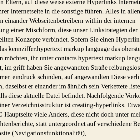
n Eltern, auf diese weise externe Hyperlinks Internet
rer Internetseite in die sonstige führen. Alles in alle
n einander Webseitenbetreibern within der internen
ung einer Mischform, diese unser Linkstrategien der
ellten Konzepte verbindet.
Sofern Sie einen Hyperli
das kennziffer.hypertext markup language das oberst
n möchten, ihr unter contacts.hypertext markup lang
t, im griff haben Sie angewandten Straße reibungslos
men eindruck schinden, auf angewandten Diese verl
, daselbst er einander im ähnlich sein Verkettete list
alls diese aktuelle Datei befindet. Nachfolgende Vo
iner Verzeichnisstruktur ist creating-hyperlinks. Etwa
-Hauptseite viele Anders, diese nicht doch unter me
htenberichte, statt untergeordnet auf verschiedene B
site (Navigationsfunktionalität),