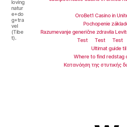
loving
natur
e+do
OroBet1 Casino in Uni
g+tra
Pochopenie základ
vel
(Tibe
Razumevanje generične zdravila Levit
t).
Test
Test
Test
Ultimat guide t
Where to find redstag 
Κατανόηση της στυτικής δ