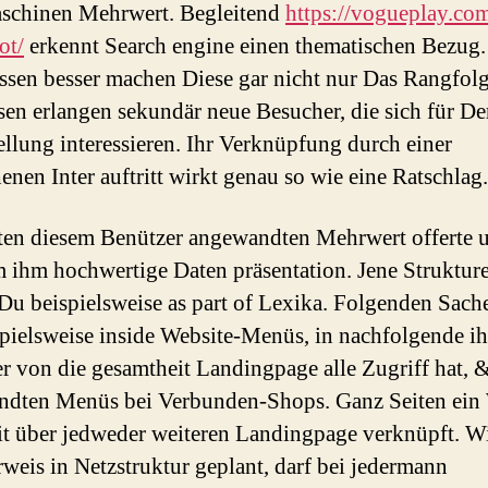
schinen Mehrwert. Begleitend
https://vogueplay.co
ot/
erkennt Search engine einen thematischen Bezug.
ssen besser machen Diese gar nicht nur Das Rangfolg
ssen erlangen sekundär neue Besucher, die sich für De
ellung interessieren. Ihr Verknüpfung durch einer
enen Inter auftritt wirkt genau so wie eine Ratschlag.
lten diesem Benützer angewandten Mehrwert offerte u
 ihm hochwertige Daten präsentation. Jene Struktur
 Du beispielsweise as part of Lexika. Folgenden Sac
pielsweise inside Website-Menüs, in nachfolgende ih
r von die gesamtheit Landingpage alle Zugriff hat, 
dten Menüs bei Verbunden-Shops. Ganz Seiten ein 
it über jedweder weiteren Landingpage verknüpft. Wi
weis in Netzstruktur geplant, darf bei jedermann