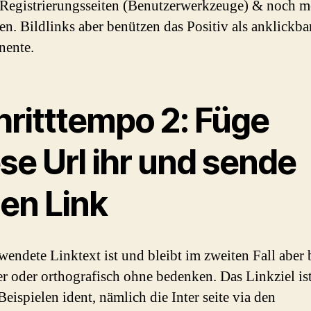
Registrierungsseiten (Benutzerwerkzeuge) & noch m
en. Bildlinks aber benützen das Positiv als anklickba
ente.
hritttempo 2: Füge
se Url ihr und sende
nen Link
wendete Linktext ist und bleibt im zweiten Fall aber 
er oder orthografisch ohne bedenken. Das Linkziel ist
Beispielen ident, nämlich die Inter seite via den