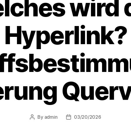
lches wird 
Hyperlink?
iffsbestimm
erung Quer
By
admin
03/20/2026
Post
Post
author
date