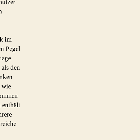
nutzer
m
nk im
en Pegel
uage
 als den
inken
e wie
rkommen
 enthält
hrere
ereiche