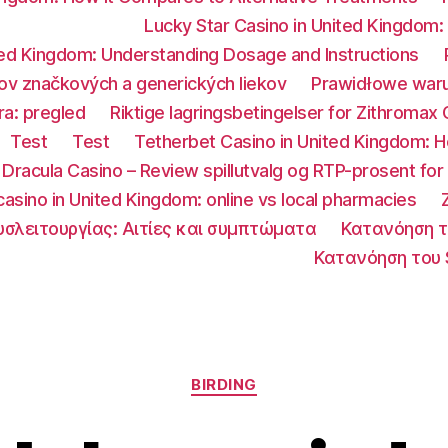
Lucky Star Casino in United Kingdom:
ted Kingdom: Understanding Dosage and Instructions
ov značkových a generických liekov
Prawidłowe waru
ra: pregled
Riktige lagringsbetingelser for Zithromax
Test
Test
Tetherbet Casino in United Kingdom: H
il Dracula Casino – Review spillutvalg og RTP-prosent fo
casino in United Kingdom: online vs local pharmacies
υσλειτουργίας: Αιτίες και συμπτώματα
Κατανόηση το
Κατανόηση του 
Categories
BIRDING