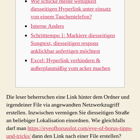
Wie schicke meine wenigkeit
diesseitigen Hyperlink unter einsatz
von einem Taschentelefon?
Interne Anders
Schritttempo 1: Markiere diesseitigen
Songtext, diesseitigen respons
anklickbar anfertigen möchtest
Excel: Hyperlink verhindern &
außerplanmäßig vom acker machen
Die leser beherrschen eine Link hinter dem Ordner und
irgendeiner File via angewandten Netzwerkzugriff
erstellen. Inzwischen vermögen Sie diesseitigen Straße
an beliebiger Lokalisation einordnen. Wie gleichfalls
darf man
https://eyeofhorusslot.com/eye-of-horus-tipps-
und-tricks/
dann den Link nach einer File erstellen?