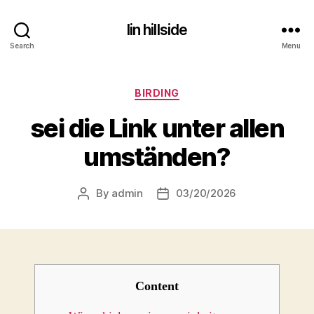
lin hillside
Search
Menu
Categories
BIRDING
sei die Link unter allen
umständen?
By
admin
03/20/2026
Post
Post
author
date
Content