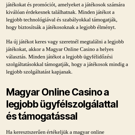
játékokat és promóciót, amelyeket a játékosok számára
kiválóan érdekesnek találhatnak. Minden játékot a
legjobb technológiával és szabályokkal támogatják,
hogy biztosítsák a játékosoknak a legjobb élményt.
Ha új játékot keres vagy szeretnél megtalálni a legjobb
játékokat, akkor a Magyar Online Casino a helyes
választás. Minden játékot a legjobb ügyfélidőzési
szolgáltatásokkal támogatják, hogy a játékosok mindig a
legjobb szolgáltatást kapjanak.
Magyar Online Casino a
legjobb ügyfélszolgálattal
és támogatással
Ha keresztszerűen értékeljük a magyar online