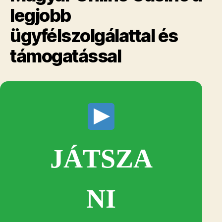
legjobb
ügyfélszolgálattal és
támogatással
JÁTSZA
NI