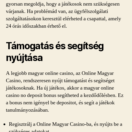
gyorsan megoldja, hogy a játékosok nem szükségesen
várjanak. Ha problémád van, az ügyfélszolgálati
szolgáltatásokon keresztül elérheted a csapattal, amely
24 órás időszakban érhető el.
Támogatás és segítség
nyújtása
A legjobb magyar online casino, az Online Magyar
Casino, rendszeresen nyújt támogatást és segítséget
játékosoknak. Ha új játékos, akkor a magyar online
casino no deposit bonus segítheted a kezdődőlésben. Ez
a bonus nem igényel be depositot, és segít a játékok
tanulmányozásában.
Regisztrálj a Online Magyar Casino-ba, és nyújts be a
szükséges adatokat.