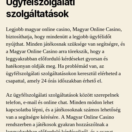
Ügyfélszolgálati
szolgáltatások
Legjobb magyar online casino, Magyar Online Casino,
biztosíthatja, hogy mindenütt a legjobb ügyfélidőt
nyújthat. Minden játékosnak szüksége van segítségre, és
a Magyar Online Casino arra törekszik, hogy a
leggyakrabban előforduló kérdéseket gyorsan és
hatékonyan oldják meg. Ha problémád van, az
ügyfélszolgálati szolgáltatásokon keresztül elérheted a
csapattal, amely 24 órás időszakban érhető el.
Az ügyfélszolgálati szolgáltatások között szerepelnek
telefon, e-mail és online chat. Minden módon lehet
kapcsolatba lépni, és a játékosoknak számos lehetőség
van a segítségre kérésére. A Magyar Online Casino
rendszerben a játékosok gyakran hozzászólnak a
leggyakrabban előforduló kérdéseikről, és a csapat