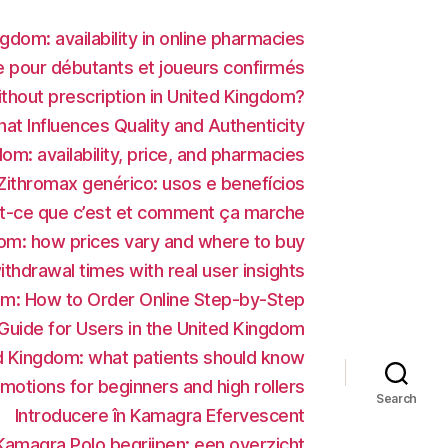
gdom: availability in online pharmacies
te pour débutants et joueurs confirmés
thout prescription in United Kingdom?
at Influences Quality and Authenticity
m: availability, price, and pharmacies
thromax genérico: usos e benefícios
t-ce que c’est et comment ça marche
dom: how prices vary and where to buy
hdrawal times with real user insights
om: How to Order Online Step‑by‑Step
uide for Users in the United Kingdom
d Kingdom: what patients should know
otions for beginners and high rollers
Search
Introducere în Kamagra Efervescent
Kamagra Polo begrijpen: een overzicht