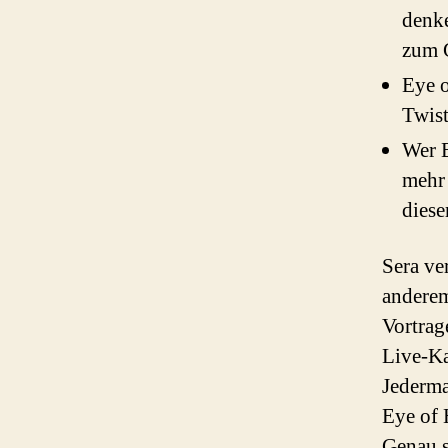
denke
zum G
Eye o
Twist
Wer E
mehr 
diese
Sera ve
anderem
Vortrag
Live-Ka
Jederma
Eye of 
Genau s