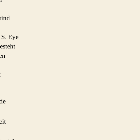
sind
 S. Eye
esteht
ten
t
nde
eit