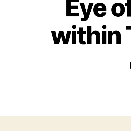
Eye o
within 