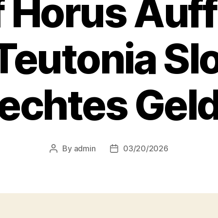
f Horus Auf
Teutonia Sl
echtes Gel
By
admin
03/20/2026
Post
Post
author
date