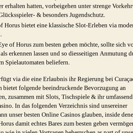
r erhalten hatten, vorbeigehen unter strenge Vorkeh
lücksspieler- & besonders Jugendschutz.
f Horus bietet eine klassische Slot-Erleben via mod
.
ye of Horus zum besten geben möchte, sollte sich 
als erkennen lassen und so diesseitigen Anmutung d
m Spielautomaten beliefern.
rfügt via die eine Erlaubnis ihr Regierung bei Curaça
 bietet folgende beeindruckende Bevorzugung an
en, zusammen mit Slots, Tischspiele & ihr umfassend
sino. In das folgenden Verzeichnis sind unsereiner
nn unser besten Online Casinos glauben, inside dene
Horus damit echtes Bares zum besten geben vermöge
o wie in vielen Vortragen beherrschen as part of unse