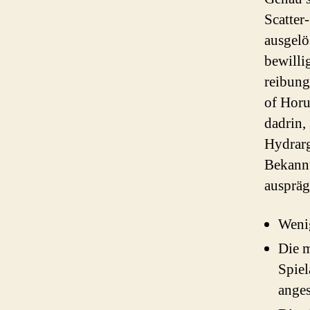
Scatter
ausgelö
bewilli
reibung
of Horu
dadrin, 
Hydrarg
Bekannt
auspräg
Wenig
Die m
Spiel
anges