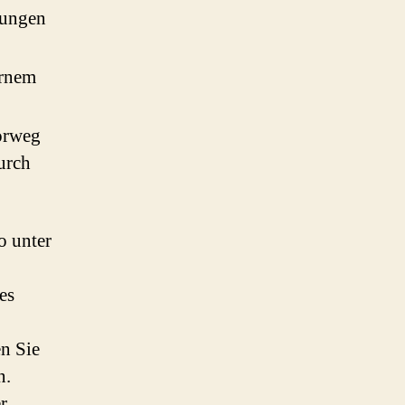
rungen
ernem
vorweg
urch
o unter
es
n Sie
n.
r