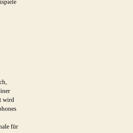
ispiele
ch,
einer
t wird
tphones
ale für