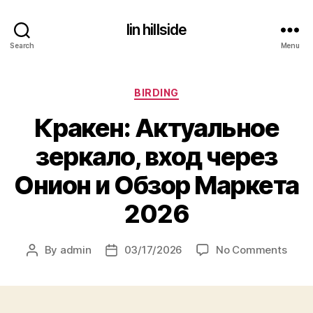
lin hillside
Search
Menu
Categories
BIRDING
Кракен: Актуальное
зеркало, вход через
Онион и Обзор Маркета
2026
on
By
admin
03/17/2026
No Comments
Post
Post
Крак
author
date
Акту
зерк
вход