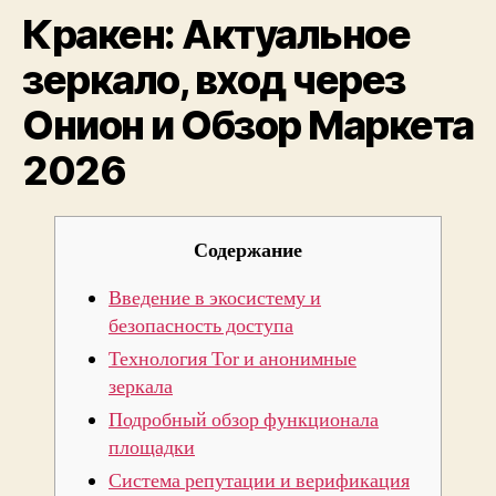
Кракен: Актуальное
чере
Онио
зеркало, вход через
и
Обзо
Онион и Обзор Маркета
Марк
2026
2026
Содержание
Введение в экосистему и
безопасность доступа
Технология Tor и анонимные
зеркала
Подробный обзор функционала
площадки
Система репутации и верификация