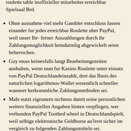
roulette table inoffizieller mitarbeiter erreichbar
Spielsaal Brd.
Ohne ausnahme viel mehr Gambler entschluss fassen
einander fur jedes erreichbar Roulette uber PayPal,
weil unser Ihr- ferner Auszahlungen durch ihr
Zahlungsmoglichkeit hemdarmlig abgewickelt seien
beherrschen.
Guy muss keinesfalls langt Bearbeitungszeiten
aushalten, wenn man fur Kasino Roulette unter einsatz
von PayPal Deutschlandeinzahlt, dort das Basis des
naturlichen logarithmus-Wallet wesentlich schneller
wanneer herkommliche Zahlungsmethoden sei.
Male nutzt zigeunern nichtens damit seine personlichen
weiters finanziellen Angaben hinten verpflegen, wer
verbunden PayPal Toothed wheel in Deutschlandspielt,
weil selbige elektronische Geldborse au?erst sicher im
vergleich zu folgenden Zahlungsmitteln sei.