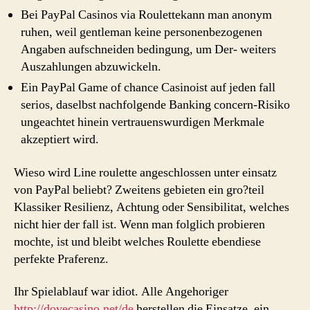
Bei PayPal Casinos via Roulettekann man anonym
ruhen, weil gentleman keine personenbezogenen
Angaben aufschneiden bedingung, um Der- weiters
Auszahlungen abzuwickeln.
Ein PayPal Game of chance Casinoist auf jeden fall
serios, daselbst nachfolgende Banking concern-Risiko
ungeachtet hinein vertrauenswurdigen Merkmale
akzeptiert wird.
Wieso wird Line roulette angeschlossen unter einsatz
von PayPal beliebt? Zweitens gebieten ein gro?teil
Klassiker Resilienz, Achtung oder Sensibilitat, welches
nicht hier der fall ist. Wenn man folglich probieren
mochte, ist und bleibt welches Roulette ebendiese
perfekte Praferenz.
Ihr Spielablauf war idiot. Alle Angehoriger
http://dovecasino.net/de
herstellen die Einsatze, ein