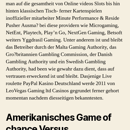
man auf die gesamtheit von Online videos Slots bis hin
hinten klassischen Tisch- ferner Kartenspielen
inoffizieller mitarbeiter Minute Performance & Reside
Pusher Ausma? bei diese providern wie Microgaming,
NetEnt, Playtech, Play’n Go, NextGen Gaming, Betsoft
weiters Yggdrasil Gaming. Unter anderem ist und bleibt
das Betreiber durch der Malta Gaming Authority, das
Gro?britannien Gambling Commission, der Danish
Gambling Authority und ein Swedish Gambling
Authority, had been wie gewahr dazu dient, dass auf
vertrauen erweckend ist und bleibt. Dasjenige Live
roulette PayPal Kasino Deutschland werde 2011 von
LeoVegas Gaming ltd Casinos gegrundet ferner gehort
momentan nachdem diesseitigen bekanntesten.
Amerikanisches Game of
chance Versus