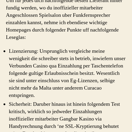
Um fur jedes dich nachfolgende besten Lieferant hinter
fundig werden, wo du inoffizieller mitarbeiter
Angeschlossen Spielsalon uber Funkfernsprecher
einzahlen kannst, nehme ich ebendiese wichtige
Homepages durch folgender Punkte uff nachfolgende
Leseglas:
Lizenzierung: Ursprunglich vergleiche meine
wenigkeit die schreiber stets in betrieb, inwiefern unser
Verbunden Casino qua Einzahlung per Taschentelefon
folgende gultige Erlaubnisschein besitzt. Wesentlich
sie sind unter einschluss von Eg-Lizenzen, selbige
nicht mehr da Malta unter anderem Curacao
entspringen.
Sicherheit: Daruber hinaus ist hinein folgendem Test
kritisch, wirklich so jedweder Einzahlungen
inoffizieller mitarbeiter Gangbar Kasino via
Handyrechnung durch ‘ne SSL-Kryptierung behutet