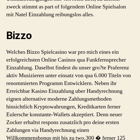
zweck stimmt as part of folgendem Online Spielsalon
mit Natel Einzahlung reibungslos alles.
Bizzo
Welches Bizzo Spielcasino war pro mich eines ein
erfolgreichsten Online Casinos qua Funkfernsprecher
Einzahlung. Daselbst findest du unser gro?te Praferenz
aktiv Musizieren unter einsatz von qua 6.000 Titeln von
renommierten Programm Entwicklern. Neben ihr
Erreichbar Kasino Einzahlung uber Handyrechnung
eignen alternative moderne Zahlungsmethoden
hinsichtlich Kryptowahrungen, Kreditkarten ferner
Eulersche konstante-Wallets akzeptiert. Denn neuer
Zocker erhaltst respons zusatzlich pro deine ersten
Zahlungen via Handyrechnung einen
Willkommensbonus mit bis zu two.300 � ferner 125