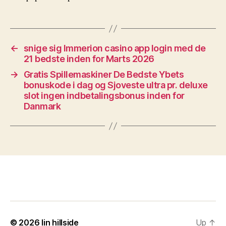
←
snige sig Immerion casino app login med de
21 bedste inden for Marts 2026
→
Gratis Spillemaskiner De Bedste Ybets
bonuskode i dag og Sjoveste ultra pr. deluxe
slot ingen indbetalingsbonus inden for
Danmark
© 2026
lin hillside
Up
↑