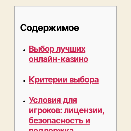
Содержимое
Выбор лучших
онлайн-казино
Критерии выбора
Условия для
игроков: лицензии,
безопасность и
поддержка