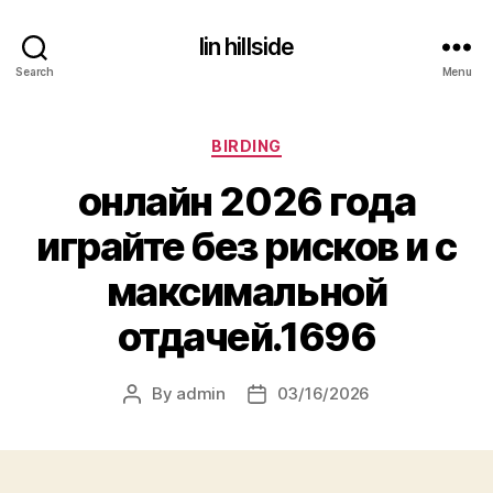
lin hillside
Search
Menu
Categories
BIRDING
онлайн 2026 года
играйте без рисков и с
максимальной
отдачей.1696
By
admin
03/16/2026
Post
Post
author
date