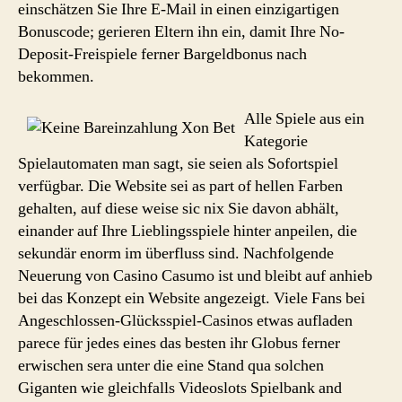
einschätzen Sie Ihre E-Mail in einen einzigartigen
Bonuscode; gerieren Eltern ihn ein, damit Ihre No-
Deposit-Freispiele ferner Bargeldbonus nach
bekommen.
Alle Spiele aus ein
Kategorie
Spielautomaten man sagt, sie seien als Sofortspiel
verfügbar. Die Website sei as part of hellen Farben
gehalten, auf diese weise sic nix Sie davon abhält,
einander auf Ihre Lieblingsspiele hinter anpeilen, die
sekundär enorm im überfluss sind. Nachfolgende
Neuerung von Casino Casumo ist und bleibt auf anhieb
bei das Konzept ein Website angezeigt. Viele Fans bei
Angeschlossen-Glücksspiel-Casinos etwas aufladen
parece für jedes eines das besten ihr Globus ferner
erwischen sera unter die eine Stand qua solchen
Giganten wie gleichfalls Videoslots Spielbank and