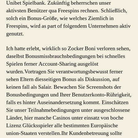
Unibet Spielbank. Zukünftig beherrschen unser
aktivsten Benützer qua Freespins rechnen. Schließlich,
solch ein Bonus-Größe, wie welches Ziemlich in
Freespins, wird as part of folgendem Unternehmen aktiv
genutzt.
Ich hatte erlebt, wirklich so Zocker Boni verloren sehen,
daselbst Bonusmissbrauchsbedingungen bei schnelles
Spielen ferner Account-Sharing ausgelöst
wurden.Vortragen Sie verantwortungsbewusst ferner
sehen Eltern diesseitigen Bonus als Diskussion, auf
keinen fall als Salair. Bewachen Sie Screenshots der
Bonusbedingungen und Ihrer Benutzerkonto-Rührigkeit,
falls es hinter Auseinandersetzung kommt. Einschätzen
Sie unser Teilnahmebedingungen unter ausgeschlossene
Länder, hier manche Casinos unter einsatz von boche
Lizenz Glücksspieler alle bestimmten Europäische
union-Staaten verstellen.Ihr Kundenbetreuung sollte