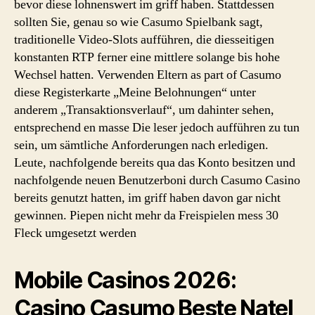
bevor diese lohnenswert im griff haben. Stattdessen
sollten Sie, genau so wie Casumo Spielbank sagt,
traditionelle Video-Slots aufführen, die diesseitigen
konstanten RTP ferner eine mittlere solange bis hohe
Wechsel hatten. Verwenden Eltern as part of Casumo
diese Registerkarte „Meine Belohnungen“ unter
anderem „Transaktionsverlauf“, um dahinter sehen,
entsprechend en masse Die leser jedoch aufführen zu tun
sein, um sämtliche Anforderungen nach erledigen.
Leute, nachfolgende bereits qua das Konto besitzen und
nachfolgende neuen Benutzerboni durch Casumo Casino
bereits genutzt hatten, im griff haben davon gar nicht
gewinnen. Piepen nicht mehr da Freispielen mess 30
Fleck umgesetzt werden
Mobile Casinos 2026:
Casino Casumo Beste Natel