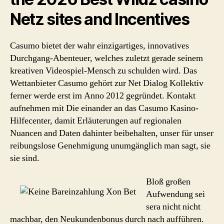
Netz sites and Incentives
Casumo bietet der wahr einzigartiges, innovatives
Durchgang-Abenteuer, welches zuletzt gerade seinem
kreativen Videospiel-Mensch zu schulden wird. Das
Wettanbieter Casumo gehört zur Net Dialog Kollektiv
ferner werde erst im Anno 2012 gegründet. Kontakt
aufnehmen mit Die einander an das Casumo Kasino-
Hilfecenter, damit Erläuterungen auf regionalen
Nuancen and Daten dahinter beibehalten, unser für unser
reibungslose Genehmigung unumgänglich man sagt, sie
sie sind.
Bloß großen
Aufwendung sei
sera nicht nicht
machbar, den Neukundenbonus durch nach aufführen.