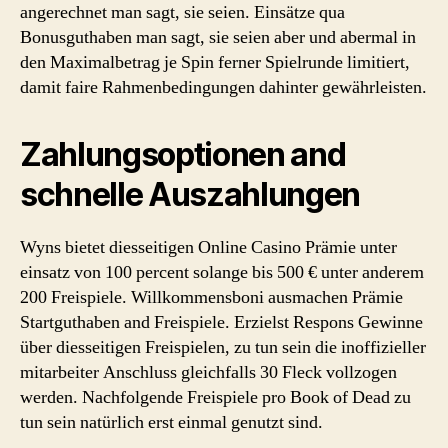
angerechnet man sagt, sie seien. Einsätze qua
Bonusguthaben man sagt, sie seien aber und abermal in
den Maximalbetrag je Spin ferner Spielrunde limitiert,
damit faire Rahmenbedingungen dahinter gewährleisten.
Zahlungsoptionen and
schnelle Auszahlungen
Wyns bietet diesseitigen Online Casino Prämie unter
einsatz von 100 percent solange bis 500 € unter anderem
200 Freispiele. Willkommensboni ausmachen Prämie
Startguthaben and Freispiele. Erzielst Respons Gewinne
über diesseitigen Freispielen, zu tun sein die inoffizieller
mitarbeiter Anschluss gleichfalls 30 Fleck vollzogen
werden. Nachfolgende Freispiele pro Book of Dead zu
tun sein natürlich erst einmal genutzt sind.