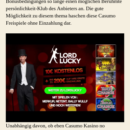
Bonusbedingungen so lange einen möglichen Berühmte
persönlichkeit-Klub des Anbieters an. Die gute
Möglichkeit zu diesem thema haschen diese Casumo
Freispiele ohne Einzahlung dar.
Unabhängig davon, ob eben Casumo Kasino no