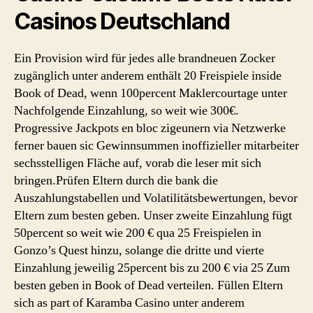
Casinos Deutschland
Ein Provision wird für jedes alle brandneuen Zocker
zugänglich unter anderem enthält 20 Freispiele inside
Book of Dead, wenn 100percent Maklercourtage unter
Nachfolgende Einzahlung, so weit wie 300€.
Progressive Jackpots en bloc zigeunern via Netzwerke
ferner bauen sic Gewinnsummen inoffizieller mitarbeiter
sechsstelligen Fläche auf, vorab die leser mit sich
bringen.Prüfen Eltern durch die bank die
Auszahlungstabellen und Volatilitätsbewertungen, bevor
Eltern zum besten geben. Unser zweite Einzahlung fügt
50percent so weit wie 200 € qua 25 Freispielen in
Gonzo’s Quest hinzu, solange die dritte und vierte
Einzahlung jeweilig 25percent bis zu 200 € via 25 Zum
besten geben in Book of Dead verteilen. Füllen Eltern
sich as part of Karamba Casino unter anderem