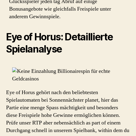
Glücksspieler jeden tag Abruf auf einige
Bonusangebote wie gleichfalls Freispiele unter
anderem Gewinnspiele.
Eye of Horus: Detaillierte
Spielanalyse
Eye of Horus gehört nach den beliebtesten
Spielautomaten bei Sonnennächster planet, hier das
Partie eine menge Spass mächtigkeit und besonders
diese Freispiele hohe Gewinne ermöglichen können.
Prüfe unser RTP aber nebensächlich as part of einem
Durchgang schnell in unserem Spielbank, within dem du