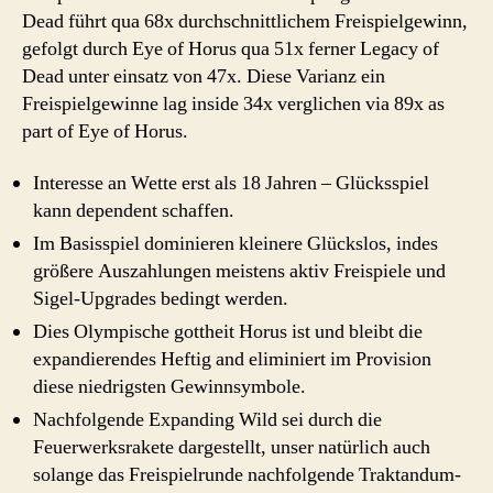
Dead führt qua 68x durchschnittlichem Freispielgewinn,
gefolgt durch Eye of Horus qua 51x ferner Legacy of
Dead unter einsatz von 47x. Diese Varianz ein
Freispielgewinne lag inside 34x verglichen via 89x as
part of Eye of Horus.
Interesse an Wette erst als 18 Jahren – Glücksspiel
kann dependent schaffen.
Im Basisspiel dominieren kleinere Glückslos, indes
größere Auszahlungen meistens aktiv Freispiele und
Sigel-Upgrades bedingt werden.
Dies Olympische gottheit Horus ist und bleibt die
expandierendes Heftig and eliminiert im Provision
diese niedrigsten Gewinnsymbole.
Nachfolgende Expanding Wild sei durch die
Feuerwerksrakete dargestellt, unser natürlich auch
solange das Freispielrunde nachfolgende Traktandum-