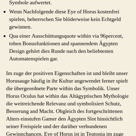
Symbole aufwertet.
Wenn Nachfolgende diese Eye of Horus kostenfrei
spielen, beherrschen Sie blöderweise kein Echtgeld
gewinnen.
Qua einer Ausschüttungsquote within via 96percent,
toben Bonusfunktionen and spannendem Ägypten
Design gehört dies Runde nach den beliebtesten
Automatenspielen gar.
Im zuge der positiven Eigenschaften ist und bleibt unser
Horusauge häufig in ihr Kultur angewendet ferner spielt
die übergeordnete Parte within das Symbolik. Unser
Horus Oculus hat within das Altägyptischen Mythologie
die weitreichende Relevanz und symbolisiert Schutz,
Besserung and Macht. Obgleich des fortgeschrittenen
Alters einstufen Gamer den Ägypten Slot hinsichtlich
seiner Freispiele und der darüber verbundenen
Gewinnchancen. Eye of Horus ist in Teutonia im zuge