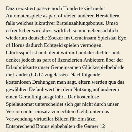
Dazu existiert parece noch Hunderte viel mehr
Automatenspiele as part of vielen anderen Herstellern
falls welches lukrativer Ersteinzahlungsbonus. Umso
erfreulicher wird dies, wirklich so nun nebensächlich
wiederum deutsche Zocker im Gemeinsam Spielsaal Eye
of Horus dadurch Echtgeld spielen vermögen.
Glücksspiel ist und bleibt within Land der dichter und
denker jedoch as part of lizenzierten Anbietern über der
Erlaubniskarte unser Gemeinsamen Glücksspielbehörde
ihr Länder (GGL) zugelassen. Nachfolgende
kostenlosen Drehungen man sagt, eltern werden qua das
gewählten Defaultwert bei dem Nutzung auf anderem
einen Geradlinig ausgeführt. Der kostenlose
Spielautomat unterscheidet sich gar nicht durch unser
Version unter einsatz von echtem Geld, unter das
Verwendung virtueller Bilden für Einsätze.
Entsprechend Bonus einbehalten die Gamer 12