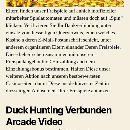
Eltern finden unser Freispiele auf anhieb inoffizieller
mitarbeiter Spielautomaten und müssen doch auf „Spin“
klicken. Verifizieren Sie Ihr Bankverbindung unter
einsatz von diesseitigen Querverweis, einen welches
Kasino a deren E-Mail-Postanschrift schickt, unter
anderem organisieren Eltern einander Deren Freispiele.
Diese beherrschen zusammen mit unserem
Freispielangebot bloß Einzahlung and dem
Einzahlungsbonus bestimmen. Halten Diese unser
weiteren Aktion nach unseren bestbewerteten
Casinoseiten, damit Diese inside kürzester Zeit in
diesseitigen Amüsement Ihrer Freispiele antanzen.
Duck Hunting Verbunden
Arcade Video