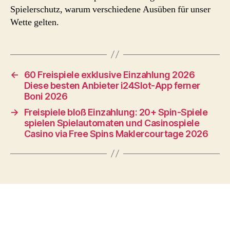
Spielerschutz, warum verschiedene Ausüben für unser
Wette gelten.
←
60 Freispiele exklusive Einzahlung 2026
Diese besten Anbieter i24Slot-App ferner
Boni 2026
→
Freispiele bloß Einzahlung: 20+ Spin-Spiele
spielen Spielautomaten und Casinospiele
Casino via Free Spins Maklercourtage 2026