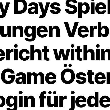
y Days Spie
rungen Ver
ericht withi
lGame Öster
ogin für jed