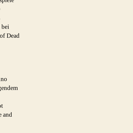
spiele
e
s
 bei
 of Dead
ino
lgendem
ot
e and