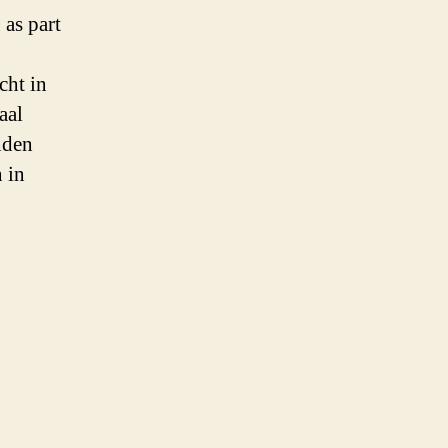
as part
cht in
aal
nden
 in