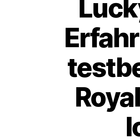
Luck
Erfah
testb
Roya
l