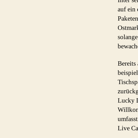
Inter s
auf ein
Paketen
Ostmark
solange
bewach
Bereits
beispie
Tischsp
zurückg
Lucky D
Willkom
umfasst
Live Ca