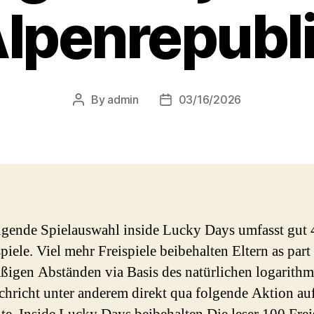
lpenrepubl
By
admin
03/16/2026
Post
Post
author
date
gende Spielauswahl inside Lucky Days umfasst gut
piele. Viel mehr Freispiele beibehalten Eltern as part
ßigen Abständen via Basis des natürlichen logarith
chricht unter anderem direkt qua folgende Aktion auf