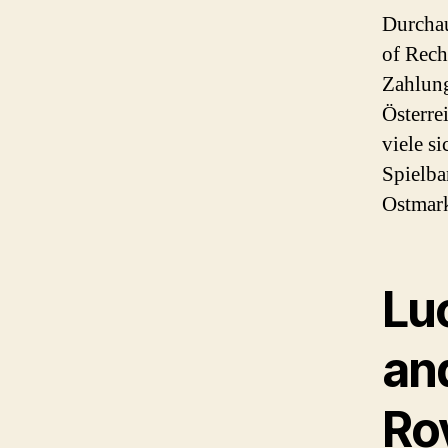
Durchau
of Rech
Zahlung
Österre
viele s
Spielba
Ostmark
Lu
and
Ro