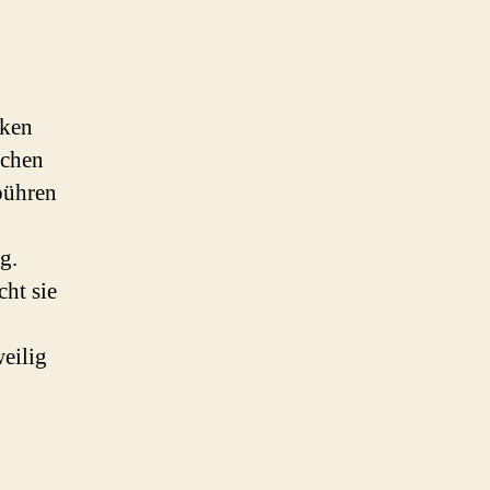
ken
schen
bühren
g.
cht sie
weilig