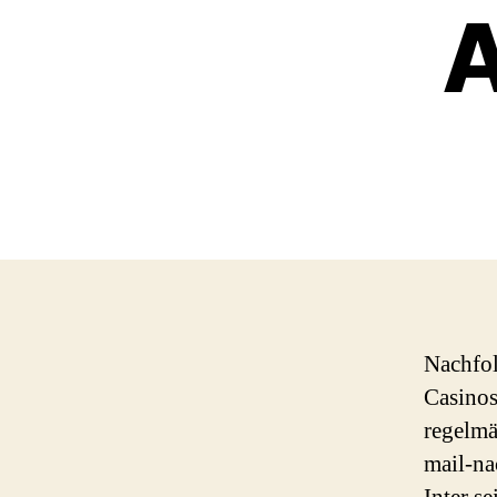
A
Nachfol
Casinos
regelmä
mail-na