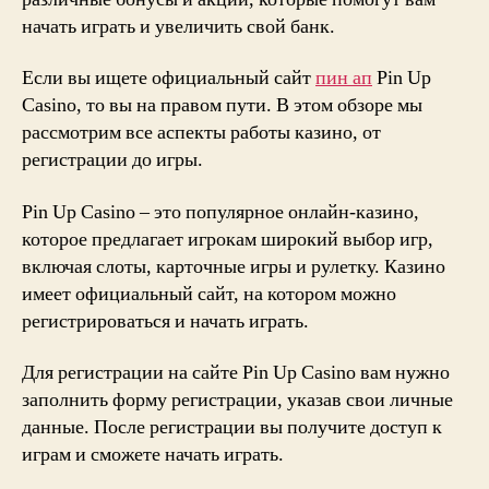
начать играть и увеличить свой банк.
Если вы ищете официальный сайт
пин ап
Pin Up
Casino, то вы на правом пути. В этом обзоре мы
рассмотрим все аспекты работы казино, от
регистрации до игры.
Pin Up Casino – это популярное онлайн-казино,
которое предлагает игрокам широкий выбор игр,
включая слоты, карточные игры и рулетку. Казино
имеет официальный сайт, на котором можно
регистрироваться и начать играть.
Для регистрации на сайте Pin Up Casino вам нужно
заполнить форму регистрации, указав свои личные
данные. После регистрации вы получите доступ к
играм и сможете начать играть.