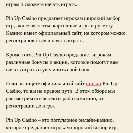
играм и сможете начать играть.
Pin Up Casino предлагает игрокам широкий выбор
игр, включая слоты, карточные игры и рулетку.
Казино имеет официальный сайт, на котором можно
регистрироваться и начать играть.
Кроме того, Pin Up Casino предлагает игрокам
различные бонусы и акции, которые помогут вам
начать играть и увеличить свой банк.
Если вы ищете официальный сайт
пин ап
Pin Up
Casino, то вы на правом пути. В этом обзоре мы
рассмотрим все аспекты работы казино, от
регистрации до игры.
Pin Up Casino – это популярное онлайн-казино,
которое предлагает игрокам широкий выбор игр,