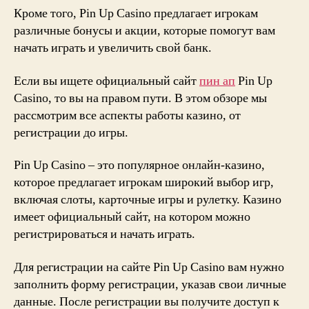
Кроме того, Pin Up Casino предлагает игрокам
различные бонусы и акции, которые помогут вам
начать играть и увеличить свой банк.
Если вы ищете официальный сайт
пин ап
Pin Up
Casino, то вы на правом пути. В этом обзоре мы
рассмотрим все аспекты работы казино, от
регистрации до игры.
Pin Up Casino – это популярное онлайн-казино,
которое предлагает игрокам широкий выбор игр,
включая слоты, карточные игры и рулетку. Казино
имеет официальный сайт, на котором можно
регистрироваться и начать играть.
Для регистрации на сайте Pin Up Casino вам нужно
заполнить форму регистрации, указав свои личные
данные. После регистрации вы получите доступ к