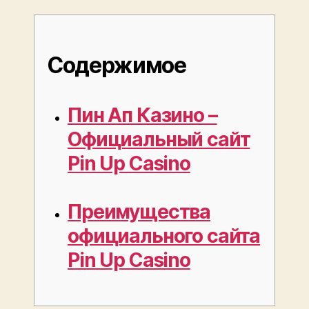
Содержимое
Пин Ап Казино –
Официальный сайт
Pin Up Casino
Преимущества
официального сайта
Pin Up Casino