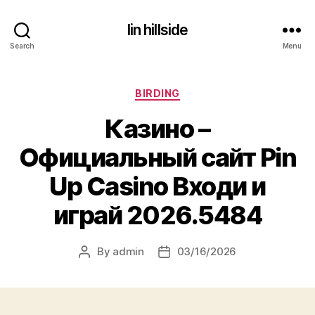
lin hillside
Search
Menu
Categories
BIRDING
Казино –
Официальный сайт Pin
Up Casino Входи и
играй 2026.5484
By
admin
03/16/2026
Post
Post
author
date