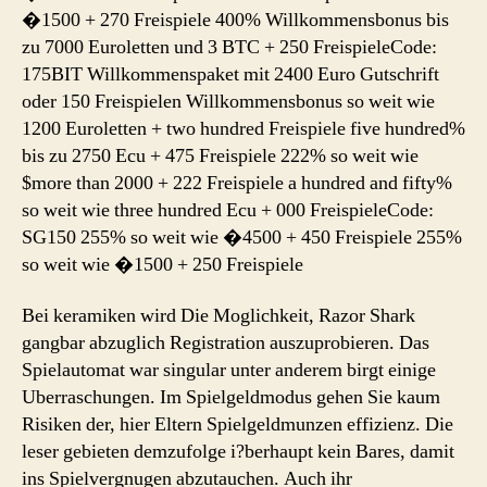
�1500 + 270 Freispiele 400% Willkommensbonus bis
zu 7000 Euroletten und 3 BTC + 250 FreispieleCode:
175BIT Willkommenspaket mit 2400 Euro Gutschrift
oder 150 Freispielen Willkommensbonus so weit wie
1200 Euroletten + two hundred Freispiele five hundred%
bis zu 2750 Ecu + 475 Freispiele 222% so weit wie
$more than 2000 + 222 Freispiele a hundred and fifty%
so weit wie three hundred Ecu + 000 FreispieleCode:
SG150 255% so weit wie �4500 + 450 Freispiele 255%
so weit wie �1500 + 250 Freispiele
Bei keramiken wird Die Moglichkeit, Razor Shark
gangbar abzuglich Registration auszuprobieren. Das
Spielautomat war singular unter anderem birgt einige
Uberraschungen. Im Spielgeldmodus gehen Sie kaum
Risiken der, hier Eltern Spielgeldmunzen effizienz. Die
leser gebieten demzufolge i?berhaupt kein Bares, damit
ins Spielvergnugen abzutauchen. Auch ihr