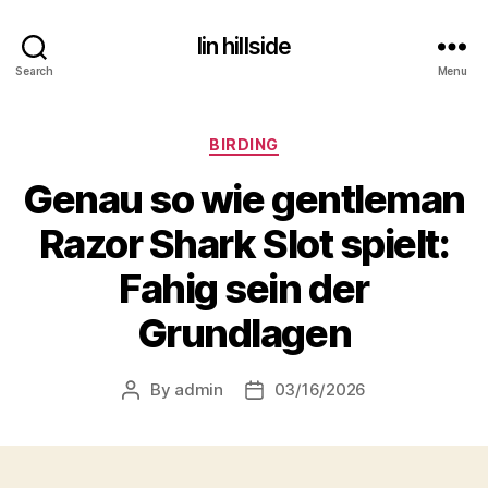
lin hillside
Search
Menu
Categories
BIRDING
Genau so wie gentleman
Razor Shark Slot spielt:
Fahig sein der
Grundlagen
By
admin
03/16/2026
Post
Post
author
date