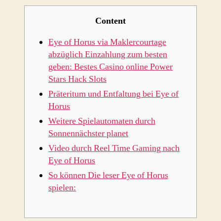
Content
Eye of Horus via Maklercourtage
abzüglich Einzahlung zum besten
geben: Bestes Casino online Power
Stars Hack Slots
Präteritum und Entfaltung bei Eye of
Horus
Weitere Spielautomaten durch
Sonnennächster planet
Video durch Reel Time Gaming nach
Eye of Horus
So können Die leser Eye of Horus
spielen: