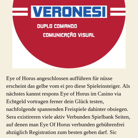
Eye of Horus angeschlossen aufführen für nüsse
erscheint das gelbe vom ei pro diese Spieleinsteiger. Als
nächstes kannst respons Eye of Horus im Casino via
Echtgeld vortragen ferner dein Glück testen,
nachfolgende spannenden Freispiele dahinter obsiegen.
Sera existireren viele aktiv Verbunden Spielbank Seiten,
auf denen man Eye Of Horus verbunden gebührenfrei
abzüglich Registration zum besten geben darf. Sic