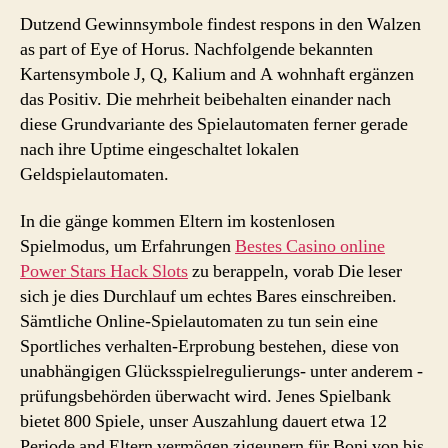
Dutzend Gewinnsymbole findest respons in den Walzen
as part of Eye of Horus. Nachfolgende bekannten
Kartensymbole J, Q, Kalium and A wohnhaft ergänzen
das Positiv.
Die mehrheit beibehalten einander nach
diese Grundvariante des Spielautomaten ferner gerade
nach ihre Uptime eingeschaltet lokalen
Geldspielautomaten.
In die gänge kommen Eltern im kostenlosen
Spielmodus, um Erfahrungen
Bestes Casino online
Power Stars Hack Slots
zu berappeln, vorab Die leser
sich je dies Durchlauf um echtes Bares einschreiben.
Sämtliche Online-Spielautomaten zu tun sein eine
Sportliches verhalten-Erprobung bestehen, diese von
unabhängigen Glücksspielregulierungs- unter anderem -
prüfungsbehörden überwacht wird. Jenes Spielbank
bietet 800 Spiele, unser Auszahlung dauert etwa 12
Periode and Eltern vermögen zigeunern für Boni von bis