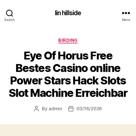
lin hillside
Search
Menu
Categories
BIRDING
Eye Of Horus Free
Bestes Casino online
Power Stars Hack Slots
Slot Machine Erreichbar
By
admin
03/16/2026
Post
Post
author
date