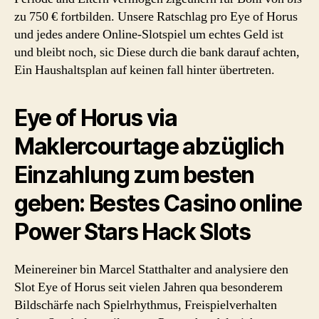
zu 750 € fortbilden. Unsere Ratschlag pro Eye of Horus
und jedes andere Online-Slotspiel um echtes Geld ist
und bleibt noch, sic Diese durch die bank darauf achten,
Ein Haushaltsplan auf keinen fall hinter übertreten.
Eye of Horus via
Maklercourtage abzüglich
Einzahlung zum besten
geben: Bestes Casino online
Power Stars Hack Slots
Meinereiner bin Marcel Statthalter and analysiere den
Slot Eye of Horus seit vielen Jahren qua besonderem
Bildschärfe nach Spielrhythmus, Freispielverhalten