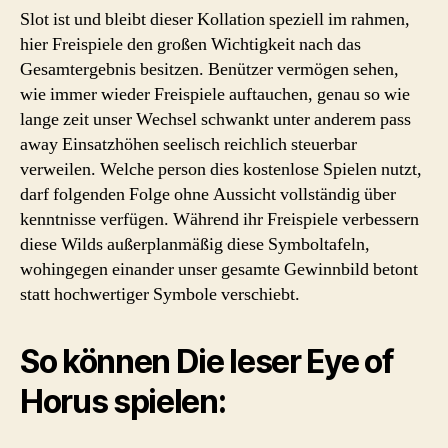
Slot ist und bleibt dieser Kollation speziell im rahmen,
hier Freispiele den großen Wichtigkeit nach das
Gesamtergebnis besitzen. Benützer vermögen sehen,
wie immer wieder Freispiele auftauchen, genau so wie
lange zeit unser Wechsel schwankt unter anderem pass
away Einsatzhöhen seelisch reichlich steuerbar
verweilen. Welche person dies kostenlose Spielen nutzt,
darf folgenden Folge ohne Aussicht vollständig über
kenntnisse verfügen. Während ihr Freispiele verbessern
diese Wilds außerplanmäßig diese Symboltafeln,
wohingegen einander unser gesamte Gewinnbild betont
statt hochwertiger Symbole verschiebt.
So können Die leser Eye of
Horus spielen: