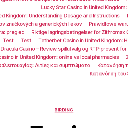
Lucky Star Casino in United Kingdom:
ted Kingdom: Understanding Dosage and Instructions
ov značkových a generických liekov
Prawidłowe waru
ra: pregled
Riktige lagringsbetingelser for Zithromax
Test
Test
Tetherbet Casino in United Kingdom: H
il Dracula Casino – Review spillutvalg og RTP-prosent fo
casino in United Kingdom: online vs local pharmacies
υσλειτουργίας: Αιτίες και συμπτώματα
Κατανόηση το
Κατανόηση του 
Categories
BIRDING