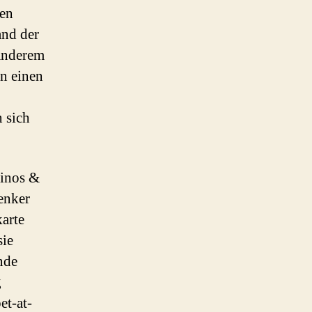
ten
and der
anderem
on einen
 sich
sinos &
enker
arte
sie
nde
g
et-at-