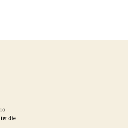
pro
tet die