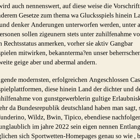
wird auch nennenswert, auf diese weise die Vorschrif
nderem Gesetze zum thema wa Glucksspiels hinein L
 und denker Anderungen unterworfen werden, unter 
ersonen sollen zigeunern stets unter zuhilfenahme v
n Rechtsstatus anmerken, vorher sie aktiv Gangbar
pielen mitwirken, bekannterma?en unser beherrschen
weite geige aber und abermal andern.
gende modernsten, erfolgreichen Angeschlossen Ca
pielplattformen, diese hinein Land der dichter und d
uhilfenahme von gunstgewerblerin gultige Erlaubnisk
ehr da Bundesrepublik deutschland haben man sagt, 
underino, Wildz, Bwin, Tipico, ebendiese nachfolge
unglaublich im jahre 2022 sein eigen nennen Entlan
ichen sich Sportwetten-Homepages genau so wie , b