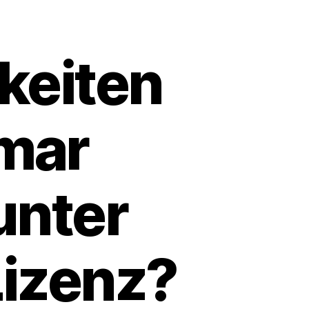
keiten
omar
unter
Lizenz?