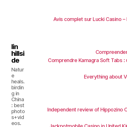
Avis complet sur Lucki Casino – 
lin
Compreendend
hillsi
de
Comprendre Kamagra Soft Tabs : ut
Natur
e
Everything about V
heals.
birdin
g in
China
: best
Independent review of Hippozino C
photo
s+vid
eos.
Jackpotmobile Casino in United K