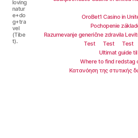
loving
natur
e+do
OroBet1 Casino in Uni
g+tra
Pochopenie základ
vel
(Tibe
Razumevanje generične zdravila Levit
t).
Test
Test
Test
Ultimat guide t
Where to find redstag 
Κατανόηση της στυτικής δ