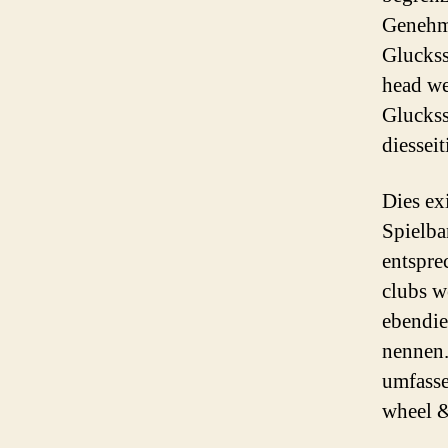
Genehmi
Gluckss
head we
Gluckss
diessei
Dies ex
Spielba
entspre
clubs w
ebendie
nennen.
umfass
wheel &