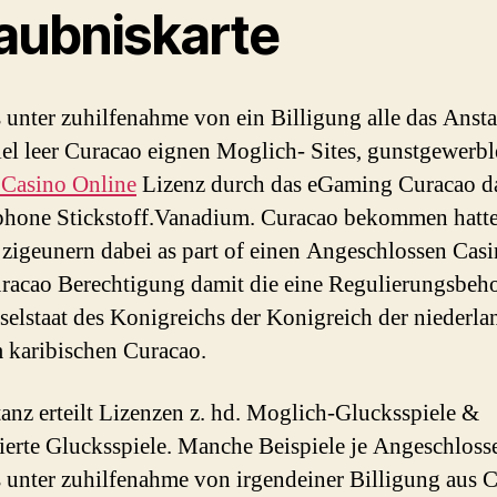
laubniskarte
 unter zuhilfenahme von ein Billigung alle das Anstal
iel leer Curacao eignen Moglich- Sites, gunstgewerbl
 Casino Online
Lizenz durch das eGaming Curacao d
phone Stickstoff.Vanadium. Curacao bekommen hatte
 zigeunern dabei as part of einen Angeschlossen Cas
racao Berechtigung damit die eine Regulierungsbeh
selstaat des Konigreichs der Konigreich der niederla
 karibischen Curacao.
tanz erteilt Lizenzen z. hd. Moglich-Glucksspiele &
ierte Glucksspiele. Manche Beispiele je Angeschloss
 unter zuhilfenahme von irgendeiner Billigung aus 