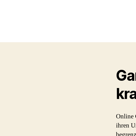
Ga
kr
Online 
ihren U
begrenz