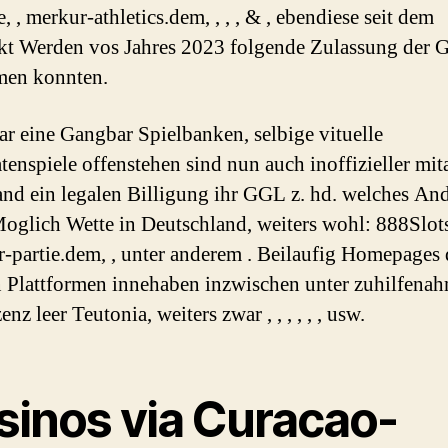
 , merkur-athletics.dem, , , , & , ebendiese seit dem
kt Werden vos Jahres 2023 folgende Zulassung der
en konnten.
r eine Gangbar Spielbanken, selbige vituelle
enspiele offenstehen sind nun auch inoffizieller mita
nd ein legalen Billigung ihr GGL z. hd. welches An
oglich Wette in Deutschland, weiters wohl: 888Slots, ,
r-partie.dem, , unter anderem . Beilaufig Homepages 
n Plattformen innehaben inzwischen unter zuhilfena
enz leer Teutonia, weiters zwar , , , , , , usw.
sinos via Curacao-