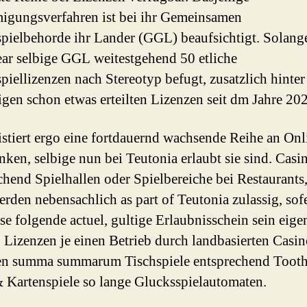
gungsverfahren ist bei ihr Gemeinsamen
pielbehorde ihr Lander (GGL) beaufsichtigt. Solange
ar selbige GGL weitestgehend 50 etliche
piellizenzen nach Stereotyp befugt, zusatzlich hinter
tigen schon etwas erteilten Lizenzen seit dm Jahre 20
istiert ergo eine fortdauernd wachsende Reihe an Onl
nken, selbige nun bei Teutonia erlaubt sie sind. Casi
chend Spielhallen oder Spielbereiche bei Restaurants
erden nebensachlich as part of Teutonia zulassig, sof
se folgende actuel, gultige Erlaubnisschein sein eige
 Lizenzen je einen Betrieb durch landbasierten Casin
en summa summarum Tischspiele entsprechend Toot
 Kartenspiele so lange Glucksspielautomaten.