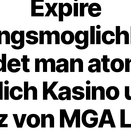
Expire
ngsmoglich
det man at
ich Kasino 
z von MGA 