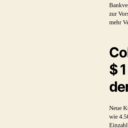
Bankver
zur Vor
mehr Ve
Co
$ 
de
Neue Ku
wie 4.5
Einzahl