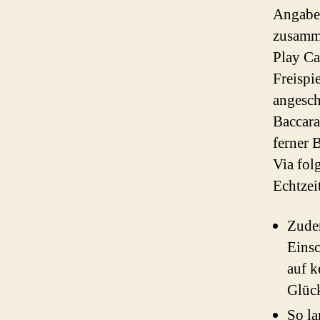
Angaben
zusamme
Play Ca
Freispi
angesch
Baccara
ferner 
Via fol
Echtzeit
Zudem
Einsc
auf k
Glück
So la