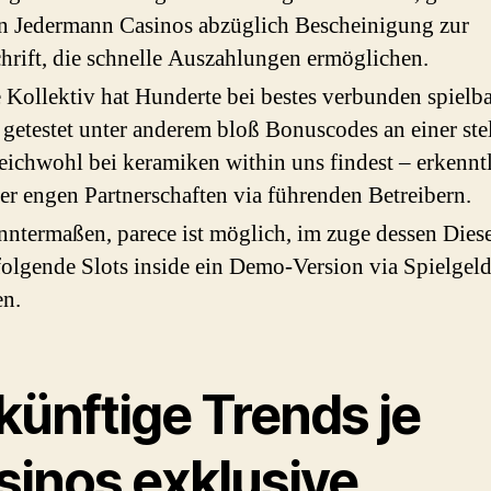
n Jedermann Casinos abzüglich Bescheinigung zur
hrift, die schnelle Auszahlungen ermöglichen.
 Kollektiv hat Hunderte bei bestes verbunden spielb
getestet unter anderem bloß Bonuscodes an einer stel
eichwohl bei keramiken within uns findest – erkenntl
er engen Partnerschaften via führenden Betreibern.
ntermaßen, parece ist möglich, im zuge dessen Dies
olgende Slots inside ein Demo-Version via Spielgel
en.
künftige Trends je
sinos exklusive