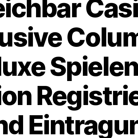
eichbar Cas
lusive Colu
uxe Spielen
ion Registri
nd Eintragu