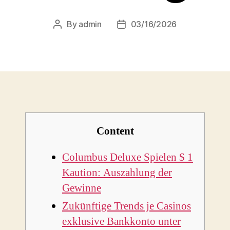
By
admin
03/16/2026
Post
Post
author
date
Content
Columbus Deluxe Spielen $ 1
Kaution: Auszahlung der
Gewinne
Zukünftige Trends je Casinos
exklusive Bankkonto unter