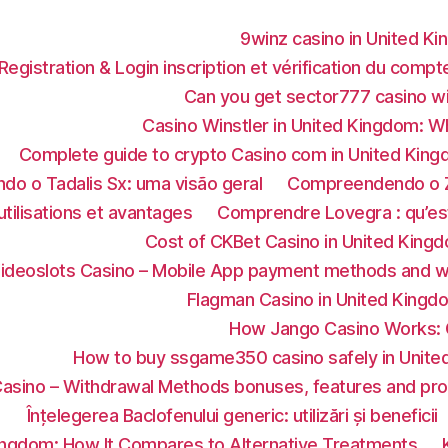
9winz casino in United Kin
Registration & Login inscription et vérification du comp
Can you get sector777 casino wi
Casino Winstler in United Kingdom: Wh
Complete guide to crypto Casino com in United Kingdo
o o Tadalis Sx: uma visão geral
Compreendendo o Zi
ilisations et avantages
Comprendre Lovegra : qu’es
Cost of CKBet Casino in United King
ideoslots Casino – Mobile App payment methods and wit
Flagman Casino in United Kingd
How Jango Casino Works: G
How to buy ssgame350 casino safely in Unite
asino – Withdrawal Methods bonuses, features and prom
Înțelegerea Baclofenului generic: utilizări și beneficii
ingdom: How It Compares to Alternative Treatments