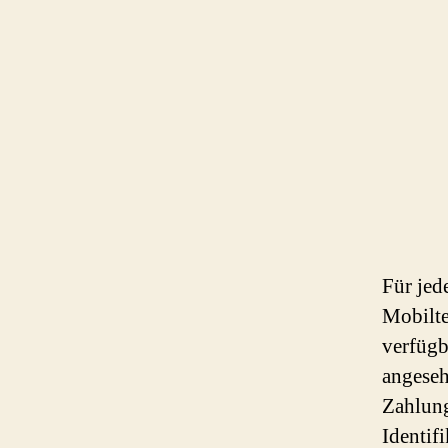
Für jed
Mobilte
verfügb
angeseh
Zahlung
Identif