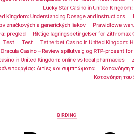
Lucky Star Casino in United Kingdom:
ted Kingdom: Understanding Dosage and Instructions
ov značkových a generických liekov
Prawidłowe waru
ra: pregled
Riktige lagringsbetingelser for Zithromax
Test
Test
Tetherbet Casino in United Kingdom: H
il Dracula Casino – Review spillutvalg og RTP-prosent fo
casino in United Kingdom: online vs local pharmacies
υσλειτουργίας: Αιτίες και συμπτώματα
Κατανόηση το
Κατανόηση του 
Categories
BIRDING