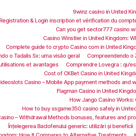
9winz casino in United Kin
Registration & Login inscription et vérification du comp
Can you get sector777 casino wi
Casino Winstler in United Kingdom: Wh
Complete guide to crypto Casino com in United Kingdo
o o Tadalis Sx: uma visão geral
Compreendendo o Zi
ilisations et avantages
Comprendre Lovegra : qu’es
Cost of CKBet Casino in United King
ideoslots Casino – Mobile App payment methods and wit
Flagman Casino in United Kingd
How Jango Casino Works: G
How to buy ssgame350 casino safely in Unite
asino – Withdrawal Methods bonuses, features and prom
Înțelegerea Baclofenului generic: utilizări și beneficii
ingdom: How It Compares to Alternative Treatments