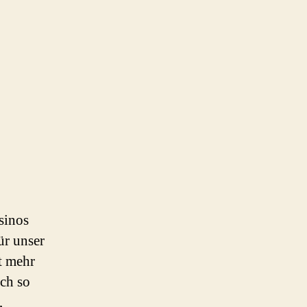
sinos
ür unser
ht mehr
ich so
,