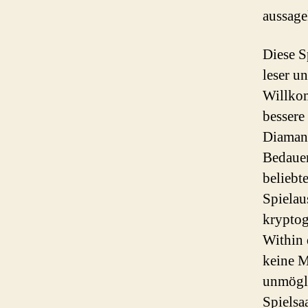
aussage
Diese S
leser u
Willkom
bessere
Diamant
Bedauer
beliebt
Spielau
kryptog
Within
keine 
unmögli
Spielsa