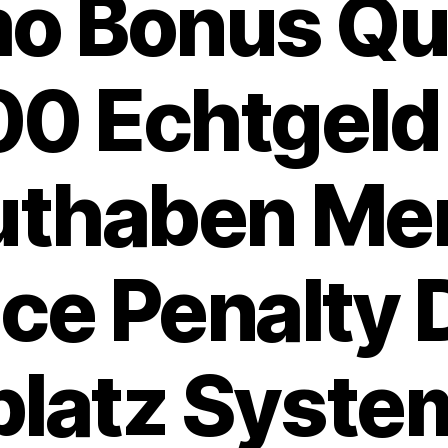
 Bonus Que
00 Echtgeld 
uthaben Mer
ice Penalty 
platz Syste