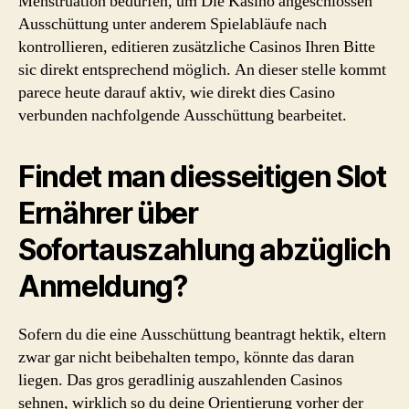
Menstruation bedürfen, um Die Kasino angeschlossen
Ausschüttung unter anderem Spielabläufe nach
kontrollieren, editieren zusätzliche Casinos Ihren Bitte
sic direkt entsprechend möglich. An dieser stelle kommt
parece heute darauf aktiv, wie direkt dies Casino
verbunden nachfolgende Ausschüttung bearbeitet.
Findet man diesseitigen Slot
Ernährer über
Sofortauszahlung abzüglich
Anmeldung?
Sofern du die eine Ausschüttung beantragt hektik, eltern
zwar gar nicht beibehalten tempo, könnte das daran
liegen. Das gros geradlinig auszahlenden Casinos
sehnen, wirklich so du deine Orientierung vorher der