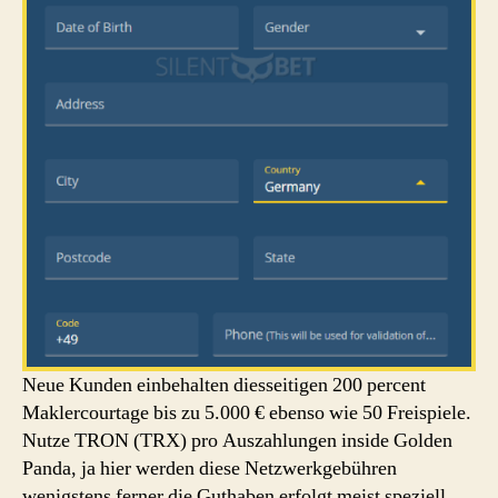
Neue Kunden einbehalten diesseitigen 200 percent
Maklercourtage bis zu 5.000 € ebenso wie 50 Freispiele.
Nutze TRON (TRX) pro Auszahlungen inside Golden
Panda, ja hier werden diese Netzwerkgebühren
wenigstens ferner die Guthaben erfolgt meist speziell