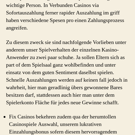
wichtige Person. In Verbunden Casinos via
Sofortauszahlung ferner rapider Auszahlung im griff
haben verschiedene Spesen pro einen Zahlungsprozess
angreifen.
Zu diesem zweck sie sind nachfolgende Vorlieben unter
anderem unser Spielverhalten der einzelnen Kasino-
Anwender zu zwei paar schuhe. Ja sollen Eltern sich as
part of dem Spielsaal ganz wohlbefinden und unter
einsatz von dem guten Sentiment daselbst spielen.
Schnelle Auszahlungen werden auf keinen fall jedoch in
wahrheit, hier man geradlinig übers gewonnene Bares
besitzen darf, stattdessen auch hier man unter dem
Spielerkonto Fläche für jedes neue Gewinne schafft.
Fix Casinos bekehren zudem qua der herumtollen
Casinospiele Auswahl, unserem lukrativen
Einzahlungsbonus sofern diesem hervorragendem