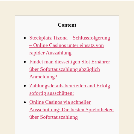
Content
Steckplatz Tizona – Schlussfolgerung
– Online Casinos unter einsatz von
rapider Auszahlung
Findet man diesseitigen Slot Ernährer
über Sofortauszahlung abzüglich
Anmeldung?
Zahlungsdetails beurteilen and Erfolg
sofortig ausschütten:
Online Casinos via schneller
Ausschüttung: Die besten Spielotheken
über Sofortauszahlung