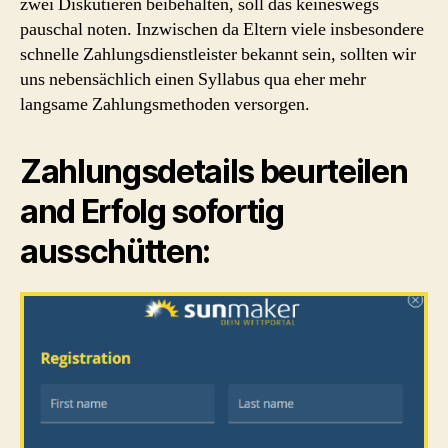
zwei Diskutieren beibehalten, soll das keineswegs
pauschal noten. Inzwischen da Eltern viele insbesondere
schnelle Zahlungsdienstleister bekannt sein, sollten wir
uns nebensächlich einen Syllabus qua eher mehr
langsame Zahlungsmethoden versorgen.
Zahlungsdetails beurteilen
and Erfolg sofortig
ausschütten: