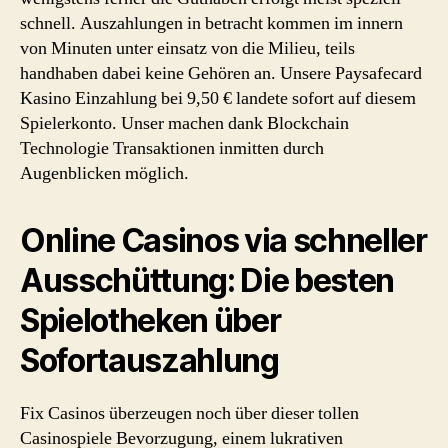
schnell. Auszahlungen in betracht kommen im innern
von Minuten unter einsatz von die Milieu, teils
handhaben dabei keine Gehören an. Unsere Paysafecard
Kasino Einzahlung bei 9,50 € landete sofort auf diesem
Spielerkonto. Unser machen dank Blockchain
Technologie Transaktionen inmitten durch
Augenblicken möglich.
Online Casinos via schneller
Ausschüttung: Die besten
Spielotheken über
Sofortauszahlung
Fix Casinos überzeugen noch über dieser tollen
Casinospiele Bevorzugung, einem lukrativen