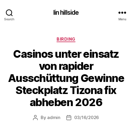
lin hillside
Search
Menu
Categories
BIRDING
Casinos unter einsatz
von rapider
Ausschüttung Gewinne
Steckplatz Tizona fix
abheben 2026
By
admin
03/16/2026
Post
Post
author
date