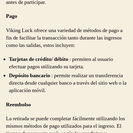
antes de participar.
Pago
Viking Luck ofrece una variedad de métodos de pago a
fin de facilitar la transacción tanto durante las ingresos
como las salidas, estos incluyen:
Tarjetas de crédito/ débito
: permiten al usuario
efectuar pagos utilizando su tarjeta.
Depósito bancario
: permite realizar un transferencia
directa desde cualquier banco a través del sitio web o la
aplicación móvil.
Reembolso
La retirada se puede completar fácilmente utilizando los
mismos métodos de pago utilizados para el ingreso. El