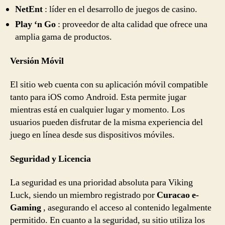
NetEnt
: líder en el desarrollo de juegos de casino.
Play ‘n Go
: proveedor de alta calidad que ofrece una
amplia gama de productos.
Versión Móvil
El sitio web cuenta con su aplicación móvil compatible
tanto para iOS como Android. Esta permite jugar
mientras está en cualquier lugar y momento. Los
usuarios pueden disfrutar de la misma experiencia del
juego en línea desde sus dispositivos móviles.
Seguridad y Licencia
La seguridad es una prioridad absoluta para Viking
Luck, siendo un miembro registrado por
Curacao e-
Gaming
, asegurando el acceso al contenido legalmente
permitido. En cuanto a la seguridad, su sitio utiliza los