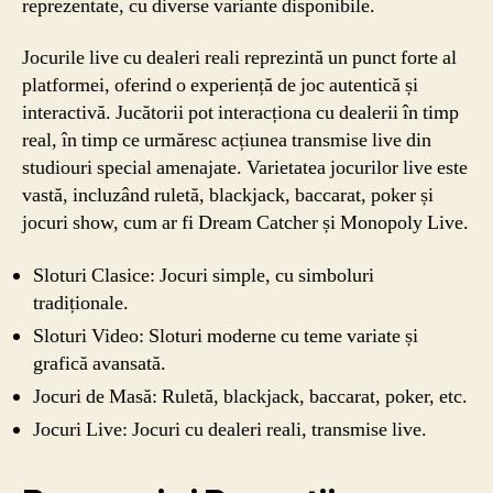
reprezentate, cu diverse variante disponibile.
Jocurile live cu dealeri reali reprezintă un punct forte al
platformei, oferind o experiență de joc autentică și
interactivă. Jucătorii pot interacționa cu dealerii în timp
real, în timp ce urmăresc acțiunea transmise live din
studiouri special amenajate. Varietatea jocurilor live este
vastă, incluzând ruletă, blackjack, baccarat, poker și
jocuri show, cum ar fi Dream Catcher și Monopoly Live.
Sloturi Clasice: Jocuri simple, cu simboluri
tradiționale.
Sloturi Video: Sloturi moderne cu teme variate și
grafică avansată.
Jocuri de Masă: Ruletă, blackjack, baccarat, poker, etc.
Jocuri Live: Jocuri cu dealeri reali, transmise live.