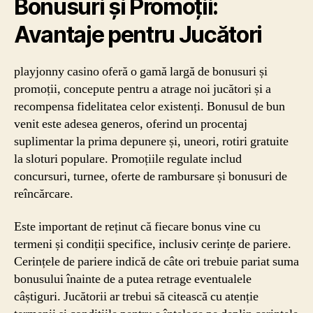
Bonusuri și Promoții:
Avantaje pentru Jucători
playjonny casino oferă o gamă largă de bonusuri și
promoții, concepute pentru a atrage noi jucători și a
recompensa fidelitatea celor existenți. Bonusul de bun
venit este adesea generos, oferind un procentaj
suplimentar la prima depunere și, uneori, rotiri gratuite
la sloturi populare. Promoțiile regulate includ
concursuri, turnee, oferte de rambursare și bonusuri de
reîncărcare.
Este important de reținut că fiecare bonus vine cu
termeni și condiții specifice, inclusiv cerințe de pariere.
Cerințele de pariere indică de câte ori trebuie pariat suma
bonusului înainte de a putea retrage eventualele
câștiguri. Jucătorii ar trebui să citească cu atenție