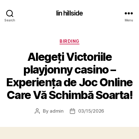
lin hillside
Search
Menu
Categories
BIRDING
Alegeți Victoriile
playjonny casino –
Experiența de Joc Online
Care Vă Schimbă Soarta!
By
admin
03/15/2026
Post
Post
author
date