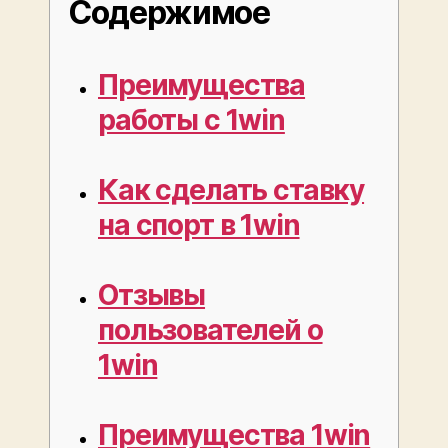
Содержимое
Преимущества
работы с 1win
Как сделать ставку
на спорт в 1win
Отзывы
пользователей о
1win
Преимущества 1win