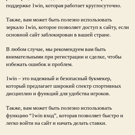
поддержке 1win, которая работает круглосуточно.
Также, вам может быть полезно использовать
зеркало 1win, которое позволяет доступ к сайту, если
основной сайт заблокирован в вашей стране.
В любом случае, мы рекомендуем вам быть
внимательными при регистрации и сделке, чтобы
избежать ошибок и проблем.
1win – это надежный и безопасный букмекер,
который предлагает широкий спектр спортивных
дисциплин и функций для удобства игроков.
Также, вам может быть полезно использовать
функцию “1win вход”, которая позволяет быстро и
легко войти на сайт и начать делать ставки.