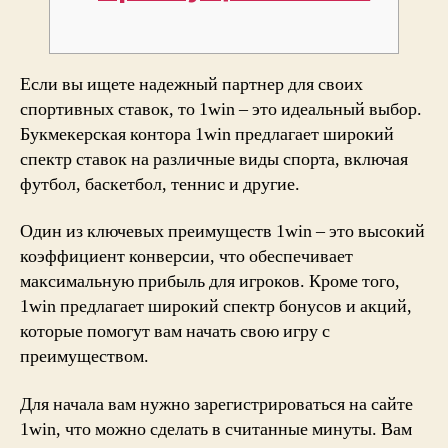
Если вы ищете надежный партнер для своих
спортивных ставок, то 1win – это идеальный выбор.
Букмекерская контора 1win предлагает широкий
спектр ставок на различные виды спорта, включая
футбол, баскетбол, теннис и другие.
Один из ключевых преимуществ 1win – это высокий
коэффициент конверсии, что обеспечивает
максимальную прибыль для игроков. Кроме того,
1win предлагает широкий спектр бонусов и акций,
которые помогут вам начать свою игру с
преимуществом.
Для начала вам нужно зарегистрироваться на сайте
1win, что можно сделать в считанные минуты. Вам