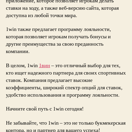
приложение, которое позволяет игрокам делать
ставки на ходу, а также веб-версию сайта, которая
доступна из любой точки мира.
1win также предлагает программу лояльности,
которая позволяет игрокам получать бонусы и
другие преимущества за свою преданность
компании.
В целом, 1win
1вин
– это отличный выбор для тех,
кто ищет надежного партнера для своих спортивных
ставок. Компания предлагает высокие
коэффициенты, широкий спектр опций для ставок,
удобство использования и программу лояльности.
Начните свой путь с 1win сегодня!
Не забывайте, что 1win – это не только букмекерская
контора, но и партнер для вашего успеха!