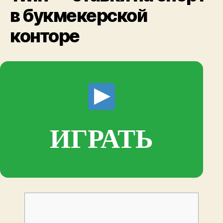
в букмекерской
конторе
ИГРАТЬ