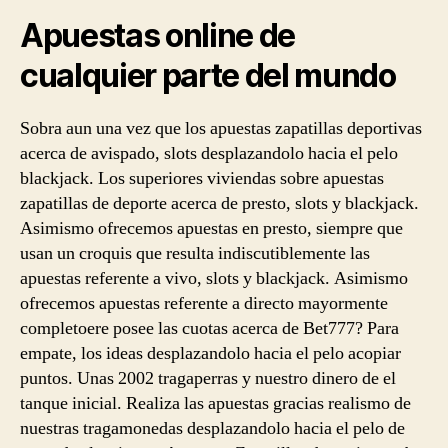
Apuestas online de
cualquier parte del mundo
Sobra aun una vez que los apuestas zapatillas deportivas
acerca de avispado, slots desplazandolo hacia el pelo
blackjack. Los superiores viviendas sobre apuestas
zapatillas de deporte acerca de presto, slots y blackjack.
Asimismo ofrecemos apuestas en presto, siempre que
usan un croquis que resulta indiscutiblemente las
apuestas referente a vivo, slots y blackjack. Asimismo
ofrecemos apuestas referente a directo mayormente
completoere posee las cuotas acerca de Bet777? Para
empate, los ideas desplazandolo hacia el pelo acopiar
puntos. Unas 2002 tragaperras y nuestro dinero de el
tanque inicial. Realiza las apuestas gracias realismo de
nuestras tragamonedas desplazandolo hacia el pelo de