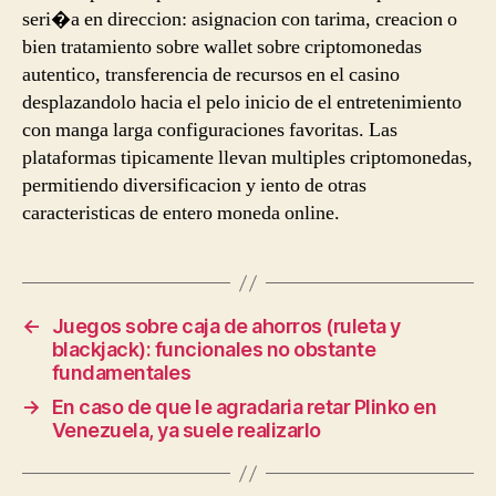
seri�a en direccion: asignacion con tarima, creacion o
bien tratamiento sobre wallet sobre criptomonedas
autentico, transferencia de recursos en el casino
desplazandolo hacia el pelo inicio de el entretenimiento
con manga larga configuraciones favoritas. Las
plataformas tipicamente llevan multiples criptomonedas,
permitiendo diversificacion y iento de otras
caracteristicas de entero moneda online.
←
Juegos sobre caja de ahorros (ruleta y
blackjack): funcionales no obstante
fundamentales
→
En caso de que le agradaria retar Plinko en
Venezuela, ya suele realizarlo