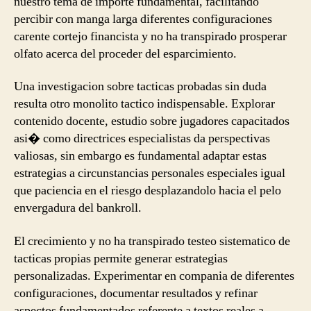
nuestro tema de importe fundamental, facilitando
percibir con manga larga diferentes configuraciones
carente cortejo financista y no ha transpirado prosperar
olfato acerca del proceder del esparcimiento.
Una investigacion sobre tacticas probadas sin duda
resulta otro monolito tactico indispensable. Explorar
contenido docente, estudio sobre jugadores capacitados
asi� como directrices especialistas da perspectivas
valiosas, sin embargo es fundamental adaptar estas
estrategias a circunstancias personales especiales igual
que paciencia en el riesgo desplazandolo hacia el pelo
envergadura del bankroll.
El crecimiento y no ha transpirado testeo sistematico de
tacticas propias permite generar estrategias
personalizadas. Experimentar en compania de diferentes
configuraciones, documentar resultados y refinar
aspectos fundamentados referente a textos reales a