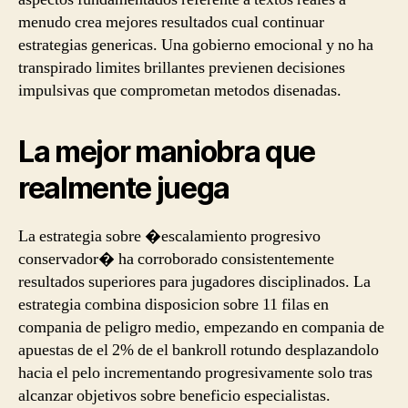
menudo crea mejores resultados cual continuar
estrategias genericas. Una gobierno emocional y no ha
transpirado limites brillantes previenen decisiones
impulsivas que comprometan metodos disenadas.
La mejor maniobra que
realmente juega
La estrategia sobre �escalamiento progresivo
conservador� ha corroborado consistentemente
resultados superiores para jugadores disciplinados. La
estrategia combina disposicion sobre 11 filas en
compania de peligro medio, empezando en compania de
apuestas de el 2% de el bankroll rotundo desplazandolo
hacia el pelo incrementando progresivamente solo tras
alcanzar objetivos sobre beneficio especialistas.