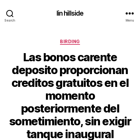
lin hillside
Search
Menu
Categories
BIRDING
Las bonos carente
deposito proporcionan
creditos gratuitos en el
momento
posteriormente del
sometimiento, sin exigir
tanque inaugural