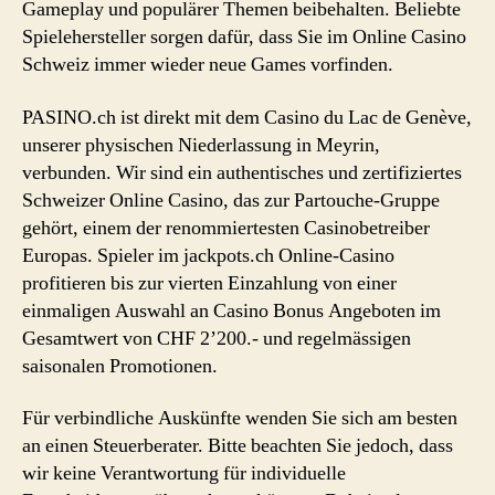
Gameplay und populärer Themen beibehalten. Beliebte
Spielehersteller sorgen dafür, dass Sie im Online Casino
Schweiz immer wieder neue Games vorfinden.
PASINO.ch ist direkt mit dem Casino du Lac de Genève,
unserer physischen Niederlassung in Meyrin,
verbunden. Wir sind ein authentisches und zertifiziertes
Schweizer Online Casino, das zur Partouche-Gruppe
gehört, einem der renommiertesten Casinobetreiber
Europas. Spieler im jackpots.ch Online-Casino
profitieren bis zur vierten Einzahlung von einer
einmaligen Auswahl an Casino Bonus Angeboten im
Gesamtwert von CHF 2’200.- und regelmässigen
saisonalen Promotionen.
Für verbindliche Auskünfte wenden Sie sich am besten
an einen Steuerberater. Bitte beachten Sie jedoch, dass
wir keine Verantwortung für individuelle