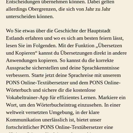
Entscheidungen übernehmen können. Dabei gelten
allerdings Obergrenzen, die sich von Jahr zu Jahr
unterscheiden können.
Wo Sie etwas über die Geschichte der Hauptstadt
Estlands erfahren und wo es sich am besten feiern lässt,
lesen Sie im Folgenden. Mit der Funktion „Übersetzen
und Kopieren“ kannst du Übersetzungen direkt in andere
Anwendungen kopieren. So kannst du die korrekte
Aussprache sicherstellen und deine Sprachkenntnisse
verbessern. Starte jetzt deine Sprachreise mit unserem
PONS Online-Textübersetzer und dem PONS Online-
Wörterbuch und sichere dir die kostenlose
Vokabeltrainer-App für effizientes Lernen. Markiere ein
Wort, um den Wörterbucheintrag einzusehen. In einer
weltweit vernetzten Umgebung, in der klare
Kommunikation unerlässlich ist, bietet unser
fortschrittlicher PONS Online-Textübersetzer eine