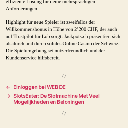
effiziente Lösung für deine mehrsprachigen
Anforderungen.
Highlight für neue Spieler ist zweifellos der
Willkommensbonus in Höhe von 2’200 CHF, der auch
auf Trustpilot für Lob sorgt. Jackpots.ch präsentiert sich
als durch und durch solides Online Casino der Schweiz.
Die Spielumgebung sei nutzerfreundlich und der
Kundenservice hilfsbereit.
←
Einloggen bei WEB DE
→
SlotsEater: De Slotmachine Met Veel
Mogelijkheden en Beloningen