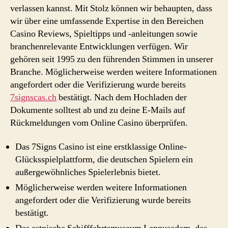
verlassen kannst. Mit Stolz können wir behaupten, dass
wir über eine umfassende Expertise in den Bereichen
Casino Reviews, Spieltipps und -anleitungen sowie
branchenrelevante Entwicklungen verfügen. Wir
gehören seit 1995 zu den führenden Stimmen in unserer
Branche. Möglicherweise werden weitere Informationen
angefordert oder die Verifizierung wurde bereits
7signscas.ch
bestätigt. Nach dem Hochladen der
Dokumente solltest ab und zu deine E-Mails auf
Rückmeldungen vom Online Casino überprüfen.
Das 7Signs Casino ist eine erstklassige Online-
Glücksspielplattform, die deutschen Spielern ein
außergewöhnliches Spielerlebnis bietet.
Möglicherweise werden weitere Informationen
angefordert oder die Verifizierung wurde bereits
bestätigt.