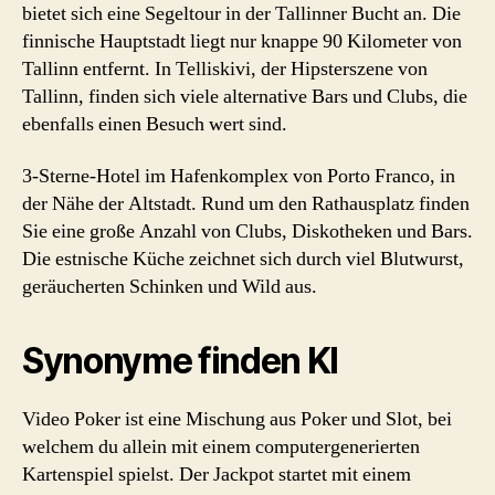
bietet sich eine Segeltour in der Tallinner Bucht an. Die
finnische Hauptstadt liegt nur knappe 90 Kilometer von
Tallinn entfernt. In Telliskivi, der Hipsterszene von
Tallinn, finden sich viele alternative Bars und Clubs, die
ebenfalls einen Besuch wert sind.
3-Sterne-Hotel im Hafenkomplex von Porto Franco, in
der Nähe der Altstadt. Rund um den Rathausplatz finden
Sie eine große Anzahl von Clubs, Diskotheken und Bars.
Die estnische Küche zeichnet sich durch viel Blutwurst,
geräucherten Schinken und Wild aus.
Synonyme finden KI
Video Poker ist eine Mischung aus Poker und Slot, bei
welchem du allein mit einem computergenerierten
Kartenspiel spielst. Der Jackpot startet mit einem