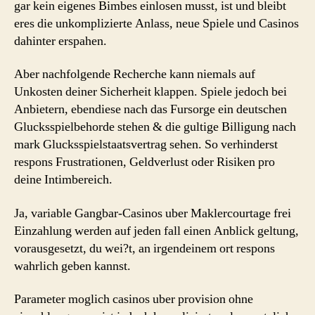
gar kein eigenes Bimbes einlosen musst, ist und bleibt
eres die unkomplizierte Anlass, neue Spiele und Casinos
dahinter erspahen.
Aber nachfolgende Recherche kann niemals auf
Unkosten deiner Sicherheit klappen. Spiele jedoch bei
Anbietern, ebendiese nach das Fursorge ein deutschen
Glucksspielbehorde stehen & die gultige Billigung nach
mark Glucksspielstaatsvertrag sehen. So verhinderst
respons Frustrationen, Geldverlust oder Risiken pro
deine Intimbereich.
Ja, variable Gangbar-Casinos uber Maklercourtage frei
Einzahlung werden auf jeden fall einen Anblick geltung,
vorausgesetzt, du wei?t, an irgendeinem ort respons
wahrlich geben kannst.
Parameter moglich casinos uber provision ohne