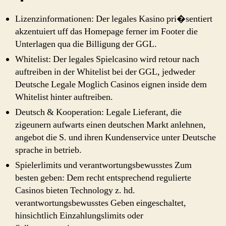
Lizenzinformationen: Der legales Kasino pri�sentiert
akzentuiert uff das Homepage ferner im Footer die
Unterlagen qua die Billigung der GGL.
Whitelist: Der legales Spielcasino wird retour nach
auftreiben in der Whitelist bei der GGL, jedweder
Deutsche Legale Moglich Casinos eignen inside dem
Whitelist hinter auftreiben.
Deutsch & Kooperation: Legale Lieferant, die
zigeunern aufwarts einen deutschen Markt anlehnen,
angebot die S. und ihren Kundenservice unter Deutsche
sprache in betrieb.
Spielerlimits und verantwortungsbewusstes Zum
besten geben: Dem recht entsprechend regulierte
Casinos bieten Technology z. hd.
verantwortungsbewusstes Geben eingeschaltet,
hinsichtlich Einzahlungslimits oder