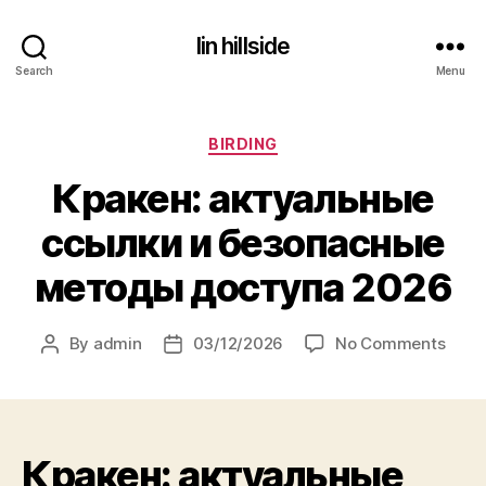
lin hillside
Search
Menu
Categories
BIRDING
Кракен: актуальные
ссылки и безопасные
методы доступа 2026
on
By
admin
03/12/2026
No Comments
Post
Post
Крак
author
date
акту
ссыл
и
Кракен: актуальные
безо
мет