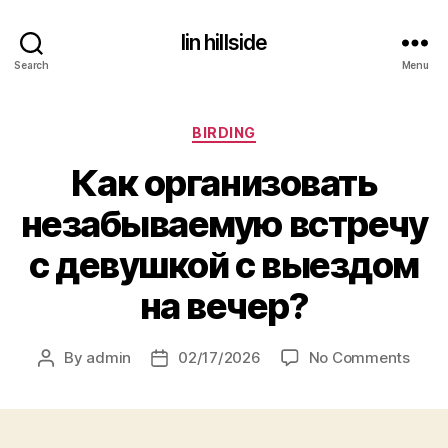
lin hillside
Search
Menu
Categories
BIRDING
Как организовать
незабываемую встречу
с девушкой с выездом
на вечер?
on
By
admin
02/17/2026
No Comments
Post
Post
Как
author
date
орга
неза
встр