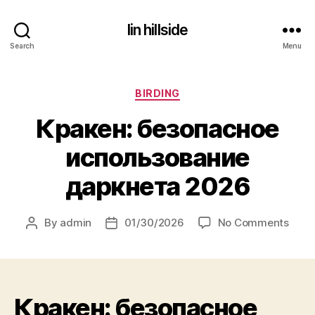
lin hillside
Search
Menu
Categories
BIRDING
Кракен: безопасное
использование
даркнета 2026
on
By
admin
01/30/2026
No Comments
Post
Post
Крак
author
date
безо
испо
дарк
Кракен: безопасное
2026