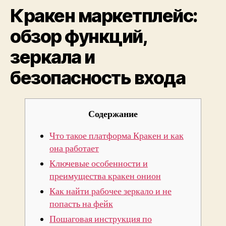
Кракен маркетплейс:
зерк
и
обзор функций,
безо
вход
зеркала и
безопасность входа
Содержание
Что такое платформа Кракен и как
она работает
Ключевые особенности и
преимущества кракен онион
Как найти рабочее зеркало и не
попасть на фейк
Пошаговая инструкция по