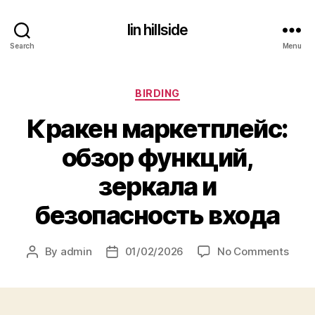
lin hillside
Search
Menu
Categories
BIRDING
Кракен маркетплейс:
обзор функций,
зеркала и
безопасность входа
on
By
admin
01/02/2026
No Comments
Post
Post
Крак
author
date
марк
обзо
функ