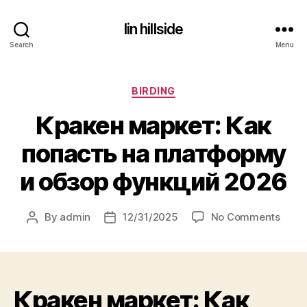
lin hillside
Search
Menu
Categories
BIRDING
Кракен маркет: Как
попасть на платформу
и обзор функций 2026
on
By
admin
12/31/2025
No Comments
Post
Post
Крак
author
date
марк
Как
попа
Кракен маркет: Как
на
плат