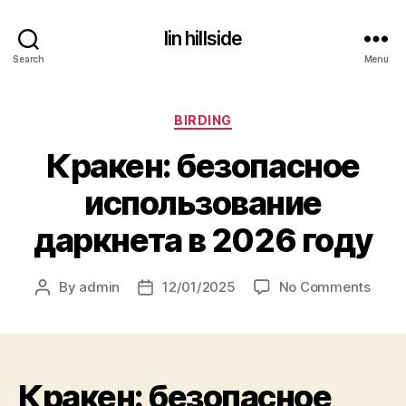
lin hillside
Search
Menu
Categories
BIRDING
Кракен: безопасное
использование
даркнета в 2026 году
on
By
admin
12/01/2025
No Comments
Post
Post
Краке
author
date
безо
испо
дарк
Кракен: безопасное
в
2026